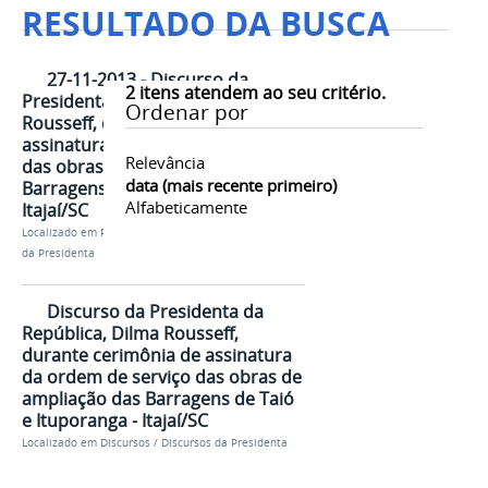
RESULTADO DA BUSCA
27-11-2013 - Discurso da
2
itens atendem ao seu critério.
Presidenta da República, Dilma
Ordenar por
Rousseff, durante cerimônia de
assinatura da ordem de serviço
Relevância
das obras de ampliação das
data (mais recente primeiro)
Barragens de Taió e Ituporanga -
Alfabeticamente
Itajaí/SC
Localizado em
Presidência
/
…
/
Discursos
/
Discursos
da Presidenta
Discurso da Presidenta da
República, Dilma Rousseff,
durante cerimônia de assinatura
da ordem de serviço das obras de
ampliação das Barragens de Taió
e Ituporanga - Itajaí/SC
Localizado em
Discursos
/
Discursos da Presidenta