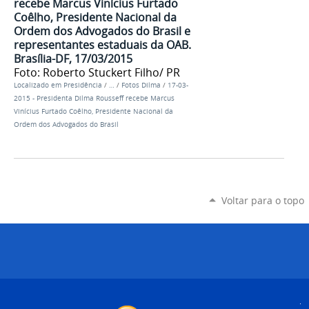
recebe Marcus Vinícius Furtado
Coêlho, Presidente Nacional da
Ordem dos Advogados do Brasil e
representantes estaduais da OAB.
Brasília-DF, 17/03/2015
Foto: Roberto Stuckert Filho/ PR
Localizado em
Presidência
/
…
/
Fotos Dilma
/
17-03-
2015 - Presidenta Dilma Rousseff recebe Marcus
Vinícius Furtado Coêlho, Presidente Nacional da
Ordem dos Advogados do Brasil
Voltar para o topo