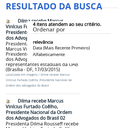
RESULTADO DA BUSCA
Dilma recebe Marcus
4
itens atendem ao seu critério.
Vinícius Furtado Coêlho,
Ordenar por
Presidente Nacional da Ordem
dos Advogados do Brasil 01
relevância
Presidenta Dilma Rousseff recebe
Data (mais Recente Primeiro)
Marcus Vinícius Furtado Coêlho,
Presidente Nacional da Ordem
Alfabeticamente
dos Advogados do Brasil e
representantes estaduais da OAB
(Brasília - DF, 17/03/2015)
Localizado em
Imagens
/
Dilma recebe Marcus
Vinícius Furtado Coêlho, Presidente Nacional da
Ordem dos Advogados do Brasil
Dilma recebe Marcus
Vinícius Furtado Coêlho,
Presidente Nacional da Ordem
dos Advogados do Brasil 02
Presidenta Dilma Rousseff recebe