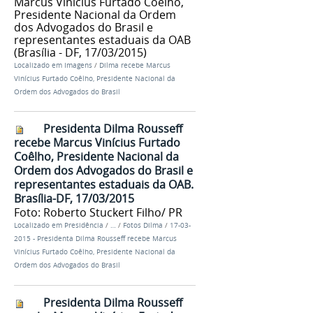
Marcus Vinícius Furtado Coêlho,
Presidente Nacional da Ordem
dos Advogados do Brasil e
representantes estaduais da OAB
(Brasília - DF, 17/03/2015)
Localizado em
Imagens
/
Dilma recebe Marcus
Vinícius Furtado Coêlho, Presidente Nacional da
Ordem dos Advogados do Brasil
Presidenta Dilma Rousseff
recebe Marcus Vinícius Furtado
Coêlho, Presidente Nacional da
Ordem dos Advogados do Brasil e
representantes estaduais da OAB.
Brasília-DF, 17/03/2015
Foto: Roberto Stuckert Filho/ PR
Localizado em
Presidência
/
…
/
Fotos Dilma
/
17-03-
2015 - Presidenta Dilma Rousseff recebe Marcus
Vinícius Furtado Coêlho, Presidente Nacional da
Ordem dos Advogados do Brasil
Presidenta Dilma Rousseff