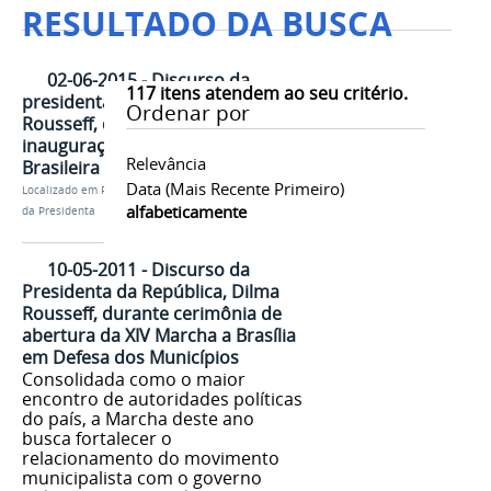
RESULTADO DA BUSCA
02-06-2015 - Discurso da
117
itens atendem ao seu critério.
presidenta da República, Dilma
Ordenar por
Rousseff, durante a cerimônia de
inauguração da Casa da Mulher
Relevância
Brasileira - Brasília/DF
Data (mais Recente Primeiro)
Localizado em
Presidência
/
…
/
Discursos
/
Discursos
alfabeticamente
da Presidenta
10-05-2011 - Discurso da
Presidenta da República, Dilma
Rousseff, durante cerimônia de
abertura da XIV Marcha a Brasília
em Defesa dos Municípios
Consolidada como o maior
encontro de autoridades políticas
do país, a Marcha deste ano
busca fortalecer o
relacionamento do movimento
municipalista com o governo