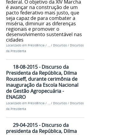
federal. O objetivo da XIV Marcha
é avançar na construção de um
pacto federativo mais justo, que
seja capaz de para combater a
miséria, diminuir as diferenças
regionais e promover o
desenvolvimento sustentável nas
cidades
Localizado em
Presidência
/
…
/
Discursos
/
Discursos
da Presidenta
18-08-2015 - Discurso da
Presidenta da República, Dilma
Rousseff, durante cerimônia de
inauguração da Escola Nacional
de Gestão Agropecuária -
ENAGRO
Localizado em
Presidência
/
…
/
Discursos
/
Discursos
da Presidenta
29-04-2015 - Discurso da
presidenta da República, Dilma