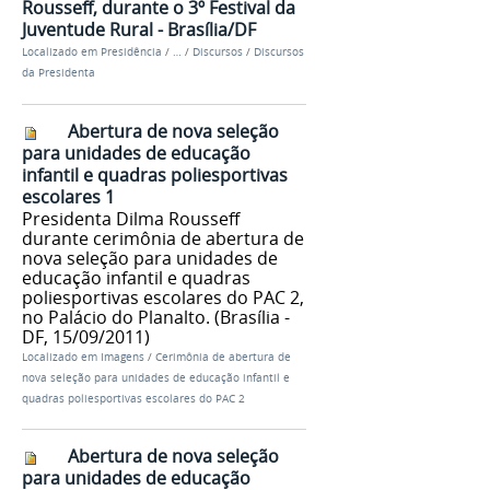
Rousseff, durante o 3º Festival da
Juventude Rural - Brasília/DF
Localizado em
Presidência
/
…
/
Discursos
/
Discursos
da Presidenta
Abertura de nova seleção
para unidades de educação
infantil e quadras poliesportivas
escolares 1
Presidenta Dilma Rousseff
durante cerimônia de abertura de
nova seleção para unidades de
educação infantil e quadras
poliesportivas escolares do PAC 2,
no Palácio do Planalto. (Brasília -
DF, 15/09/2011)
Localizado em
Imagens
/
Cerimônia de abertura de
nova seleção para unidades de educação infantil e
quadras poliesportivas escolares do PAC 2
Abertura de nova seleção
para unidades de educação