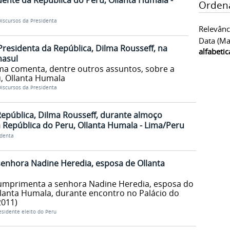
dente da República do Peru, Ollanta Humala -
Orden
iscursos da Presidenta
Relevânc
Data (ma
Presidenta da República, Dilma Rousseff, na
alfabeti
nasul
lma comenta, dentre outros assuntos, sobre a
, Ollanta Humala
iscursos da Presidenta
República, Dilma Rousseff, durante almoço
a República do Peru, Ollanta Humala - Lima/Peru
identa
enhora Nadine Heredia, esposa de Ollanta
cumprimenta a senhora Nadine Heredia, esposa do
llanta Humala, durante encontro no Palácio do
2011)
sidente eleito do Peru