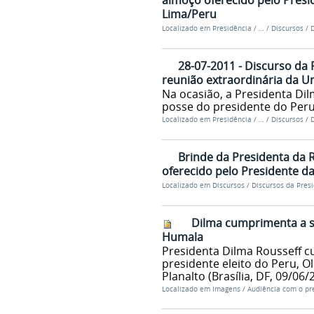
almoço oferecido pelo Presi
Lima/Peru
Localizado em
Presidência
/
…
/
Discursos
/
D
28-07-2011 - Discurso da 
reunião extraordinária da U
Na ocasião, a Presidenta Di
posse do presidente do Peru
Localizado em
Presidência
/
…
/
Discursos
/
D
Brinde da Presidenta da 
oferecido pelo Presidente d
Localizado em
Discursos
/
Discursos da Pres
Dilma cumprimenta a s
Humala
Presidenta Dilma Rousseff 
presidente eleito do Peru, O
Planalto (Brasília, DF, 09/06/
Localizado em
Imagens
/
Audiência com o pre