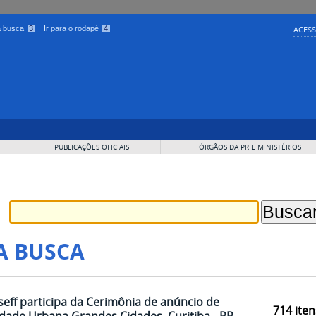
 a busca
3
Ir para o rodapé
4
ACESS
PUBLICAÇÕES OFICIAIS
ÓRGÃOS DA PR E MINISTÉRIOS
A BUSCA
eff participa da Cerimônia de anúncio de
714
iten