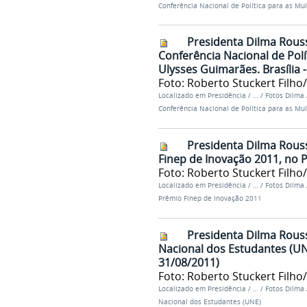
Conferência Nacional de Política para as Mu
Presidenta Dilma Rouss
Conferência Nacional de Pol
Ulysses Guimarães. Brasília 
Foto: Roberto Stuckert Filho
Localizado em
Presidência
/
…
/
Fotos Dilma
Conferência Nacional de Política para as Mu
Presidenta Dilma Rouss
Finep de Inovação 2011, no Pa
Foto: Roberto Stuckert Filho
Localizado em
Presidência
/
…
/
Fotos Dilma
Prêmio Finep de Inovação 2011
Presidenta Dilma Rous
Nacional dos Estudantes (UNE)
31/08/2011)
Foto: Roberto Stuckert Filho
Localizado em
Presidência
/
…
/
Fotos Dilma
Nacional dos Estudantes (UNE)