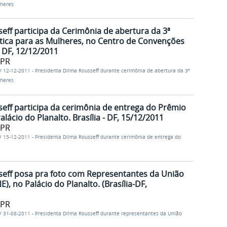
lheres
eff participa da Cerimônia de abertura da 3ª
ítica para as Mulheres, no Centro de Convenções
- DF, 12/12/2011
/PR
/
12-12-2011 - Presidenta Dilma Rousseff durante cerimônia de abertura da 3ª
lheres
eff participa da cerimônia de entrega do Prêmio
lácio do Planalto. Brasília - DF, 15/12/2011
/PR
/
15-12-2011 - Presidenta Dilma Rousseff durante cerimônia de entrega do
seff posa pra foto com Representantes da União
, no Palácio do Planalto. (Brasília-DF,
/PR
/
31-08-2011 - Presidenta Dilma Rousseff durante representantes da União