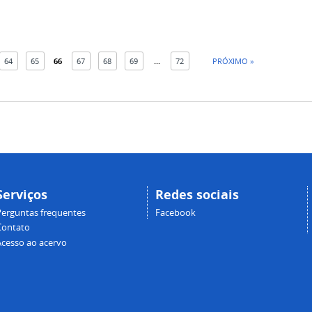
64
65
66
67
68
69
...
72
PRÓXIMO »
Serviços
Redes sociais
Perguntas frequentes
Facebook
Contato
Acesso ao acervo