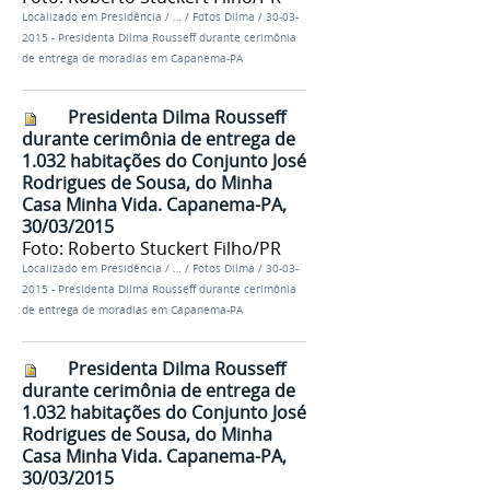
Localizado em
Presidência
/
…
/
Fotos Dilma
/
30-03-
2015 - Presidenta Dilma Rousseff durante cerimônia
de entrega de moradias em Capanema-PA
Presidenta Dilma Rousseff
durante cerimônia de entrega de
1.032 habitações do Conjunto José
Rodrigues de Sousa, do Minha
Casa Minha Vida. Capanema-PA,
30/03/2015
Foto: Roberto Stuckert Filho/PR
Localizado em
Presidência
/
…
/
Fotos Dilma
/
30-03-
2015 - Presidenta Dilma Rousseff durante cerimônia
de entrega de moradias em Capanema-PA
Presidenta Dilma Rousseff
durante cerimônia de entrega de
1.032 habitações do Conjunto José
Rodrigues de Sousa, do Minha
Casa Minha Vida. Capanema-PA,
30/03/2015