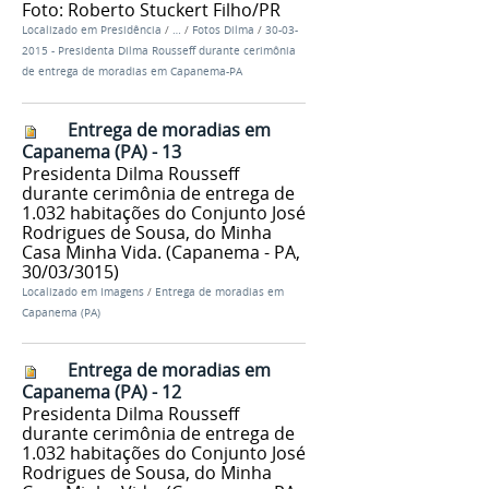
Foto: Roberto Stuckert Filho/PR
Localizado em
Presidência
/
…
/
Fotos Dilma
/
30-03-
2015 - Presidenta Dilma Rousseff durante cerimônia
de entrega de moradias em Capanema-PA
Entrega de moradias em
Capanema (PA) - 13
Presidenta Dilma Rousseff
durante cerimônia de entrega de
1.032 habitações do Conjunto José
Rodrigues de Sousa, do Minha
Casa Minha Vida. (Capanema - PA,
30/03/3015)
Localizado em
Imagens
/
Entrega de moradias em
Capanema (PA)
Entrega de moradias em
Capanema (PA) - 12
Presidenta Dilma Rousseff
durante cerimônia de entrega de
1.032 habitações do Conjunto José
Rodrigues de Sousa, do Minha