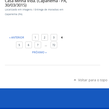
Casa Minha Vida. (Capanema - PA,
30/03/3015)
Localizado em
Imagens
/
Entrega de moradias em
Capanema (PA)
« ANTERIOR
1
2
3
4
5
6
7
...
72
PRÓXIMO »
Voltar para o topo