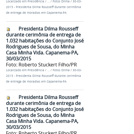
Localizado em
Presidência
/
…
/
Fotos Dilma
/
30-03-
2015 - Presidenta Dilma Rousseff durante cerimônia
de entrega de moradias em Capanema-PA
Presidenta Dilma Rousseff
durante cerimônia de entrega de
1.032 habitações do Conjunto José
Rodrigues de Sousa, do Minha
Casa Minha Vida. Capanema-PA,
30/03/2015
Foto: Roberto Stuckert Filho/PR
Localizado em
Presidência
/
…
/
Fotos Dilma
/
30-03-
2015 - Presidenta Dilma Rousseff durante cerimônia
de entrega de moradias em Capanema-PA
Presidenta Dilma Rousseff
durante cerimônia de entrega de
1.032 habitações do Conjunto José
Rodrigues de Sousa, do Minha
Casa Minha Vida. Capanema-PA,
30/03/2015
Foto: Roberto Stuckert Filho/PR