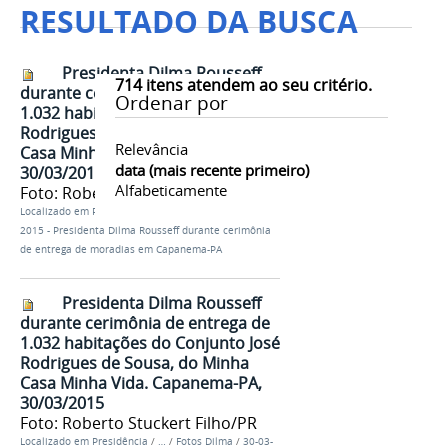
RESULTADO DA BUSCA
Presidenta Dilma Rousseff
714
itens atendem ao seu critério.
durante cerimônia de entrega de
Ordenar por
1.032 habitações do Conjunto José
Rodrigues de Sousa, do Minha
Relevância
Casa Minha Vida. Capanema-PA,
data (mais recente primeiro)
30/03/2015
Alfabeticamente
Foto: Roberto Stuckert Filho/PR
Localizado em
Presidência
/
…
/
Fotos Dilma
/
30-03-
2015 - Presidenta Dilma Rousseff durante cerimônia
de entrega de moradias em Capanema-PA
Presidenta Dilma Rousseff
durante cerimônia de entrega de
1.032 habitações do Conjunto José
Rodrigues de Sousa, do Minha
Casa Minha Vida. Capanema-PA,
30/03/2015
Foto: Roberto Stuckert Filho/PR
Localizado em
Presidência
/
…
/
Fotos Dilma
/
30-03-