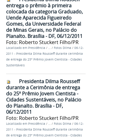
entrega o prêmio à primeira
colocada da categoria Graduado,
Uende Aparecida Figueiredo
Gomes, da Universidade Federal
de Minas Gerais, no Palácio do
Planalto. Brasília - DF, 06/12/2011
Foto: Roberto Stuckert Filho/PR
Localizado em
Presidência
/
…
/
Fotos Dilma
/
06-12-
2011 - Presidenta Dilma Rousseff durante cerimônia
de entrega do 25º Prêmio Jovem Cientista - Cidades
Sustentáveis
Presidenta Dilma Rousseff
durante a Cerimônia de entrega
do 25º Prêmio Jovem Cientista -
Cidades Sustentáveis, no Palácio
do Planalto. Brasília - DF,
06/12/2011
Foto: Roberto Stuckert Filho/PR
Localizado em
Presidência
/
…
/
Fotos Dilma
/
06-12-
2011 - Presidenta Dilma Rousseff durante cerimônia
de entrega do 25º Prêmio Jovem Cientista - Cidades