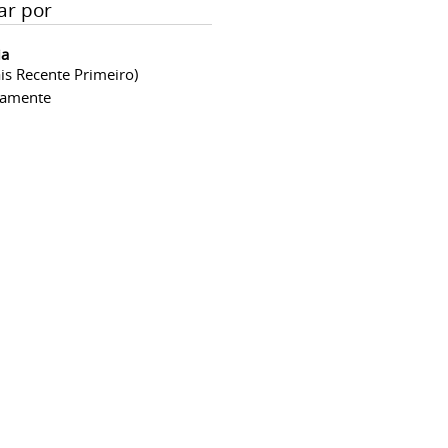
ar por
ia
is Recente Primeiro)
camente