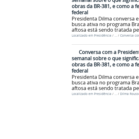
semanal sobre o que signific
obras da BR-381, e como a f
federal
Presidenta Dilma conversa e
busca ativa no programa Bras
aftosa está sendo tratada pe
Localizado em
Presidência
/
…
/
Conversa co
Conversa com a President
semanal sobre o que signific
obras da BR-381, e como a f
federal
Presidenta Dilma conversa e
busca ativa no programa Bras
aftosa está sendo tratada pe
Localizado em
Presidência
/
…
/
Dilma Rousse