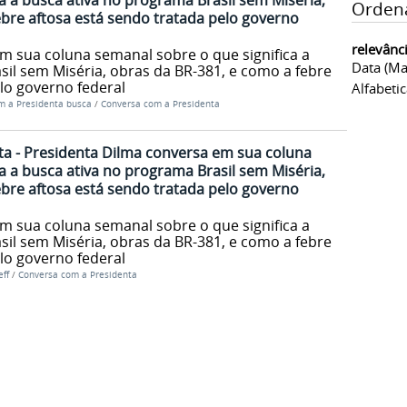
a a busca ativa no programa Brasil sem Miséria,
Orden
ebre aftosa está sendo tratada pelo governo
relevânc
m sua coluna semanal sobre o que significa a
Data (ma
il sem Miséria, obras da BR-381, e como a febre
lo governo federal
Alfabeti
m a Presidenta busca
/
Conversa com a Presidenta
a - Presidenta Dilma conversa em sua coluna
a a busca ativa no programa Brasil sem Miséria,
ebre aftosa está sendo tratada pelo governo
m sua coluna semanal sobre o que significa a
il sem Miséria, obras da BR-381, e como a febre
lo governo federal
ff
/
Conversa com a Presidenta