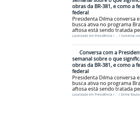
semanal sobre o que signific
obras da BR-381, e como a f
federal
Presidenta Dilma conversa e
busca ativa no programa Bras
aftosa está sendo tratada pe
Localizado em
Presidência
/
…
/
Conversa co
Conversa com a President
semanal sobre o que signific
obras da BR-381, e como a f
federal
Presidenta Dilma conversa e
busca ativa no programa Bras
aftosa está sendo tratada pe
Localizado em
Presidência
/
…
/
Dilma Rousse