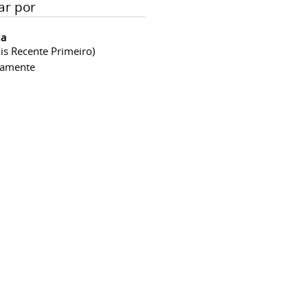
ar por
ia
is Recente Primeiro)
camente