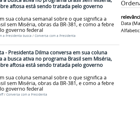
a a busca ativa no programa Brasil sem Miséria,
Orden
ebre aftosa está sendo tratada pelo governo
relevânc
m sua coluna semanal sobre o que significa a
Data (ma
il sem Miséria, obras da BR-381, e como a febre
lo governo federal
Alfabeti
m a Presidenta busca
/
Conversa com a Presidenta
a - Presidenta Dilma conversa em sua coluna
a a busca ativa no programa Brasil sem Miséria,
ebre aftosa está sendo tratada pelo governo
m sua coluna semanal sobre o que significa a
il sem Miséria, obras da BR-381, e como a febre
lo governo federal
ff
/
Conversa com a Presidenta