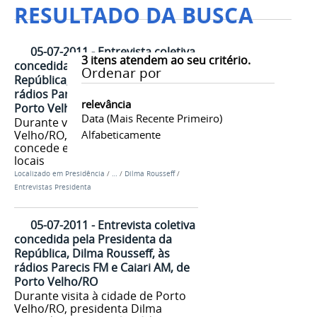
RESULTADO DA BUSCA
05-07-2011 - Entrevista coletiva
3
itens atendem ao seu critério.
concedida pela Presidenta da
Ordenar por
República, Dilma Rousseff, às
rádios Parecis FM e Caiari AM, de
relevância
Porto Velho/RO
Data (mais Recente Primeiro)
Durante visita à cidade de Porto
Velho/RO, presidenta Dilma
Alfabeticamente
concede entrevista às rádios
locais
Localizado em
Presidência
/
…
/
Dilma Rousseff
/
Entrevistas Presidenta
05-07-2011 - Entrevista coletiva
concedida pela Presidenta da
República, Dilma Rousseff, às
rádios Parecis FM e Caiari AM, de
Porto Velho/RO
Durante visita à cidade de Porto
Velho/RO, presidenta Dilma