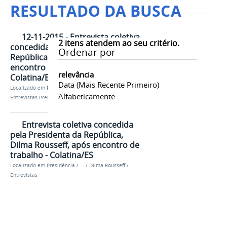
RESULTADO DA BUSCA
12-11-2015 - Entrevista coletiva
2
itens atendem ao seu critério.
concedida pela Presidenta da
Ordenar por
República, Dilma Rousseff, após
encontro de trabalho -
relevância
Colatina/ES
Data (mais Recente Primeiro)
Localizado em
Presidência
/
…
/
Dilma Rousseff
/
Alfabeticamente
Entrevistas Presidenta
Entrevista coletiva concedida
pela Presidenta da República,
Dilma Rousseff, após encontro de
trabalho - Colatina/ES
Localizado em
Presidência
/
…
/
Dilma Rousseff
/
Entrevistas