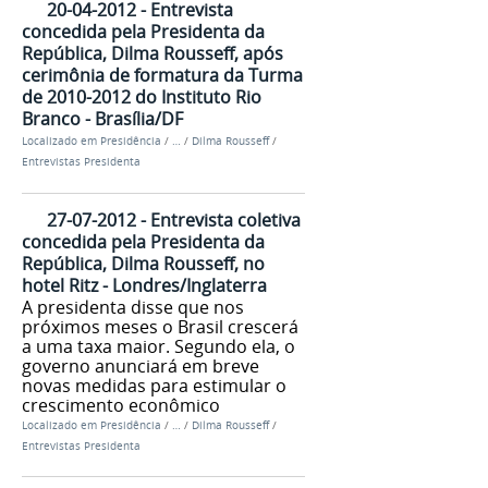
20-04-2012 - Entrevista
concedida pela Presidenta da
República, Dilma Rousseff, após
cerimônia de formatura da Turma
de 2010-2012 do Instituto Rio
Branco - Brasília/DF
Localizado em
Presidência
/
…
/
Dilma Rousseff
/
Entrevistas Presidenta
27-07-2012 - Entrevista coletiva
concedida pela Presidenta da
República, Dilma Rousseff, no
hotel Ritz - Londres/Inglaterra
A presidenta disse que nos
próximos meses o Brasil crescerá
a uma taxa maior. Segundo ela, o
governo anunciará em breve
novas medidas para estimular o
crescimento econômico
Localizado em
Presidência
/
…
/
Dilma Rousseff
/
Entrevistas Presidenta