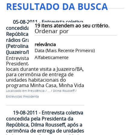
RESULTADO DA BUSCA
05-08-2011 - Entrevista coletiva
19
itens atendem ao seu critério.
concedida pela Presidenta da
Ordenar por
República, Dilma Rousseff, às
rádios Grande Rio AM
relevância
(Petrolina/PE) e Juazeiro AM
Data (mais Recente Primeiro)
(Juazeiro/BA)
Alfabeticamente
Entrevista coletiva concedida pela
Presidenta Dilma para rádios
locais durante visita a Juazeiro/BA,
para cerimônia de entrega de
unidades habitacionais do
programa Minha Casa, Minha Vida
Localizado em
Presidência
/
…
/
Dilma Rousseff
/
Entrevistas Presidenta
19-08-2011 - Entrevista coletiva
concedida pela Presidenta da
República, Dilma Rousseff, após a
cerimônia de entrega de unidades