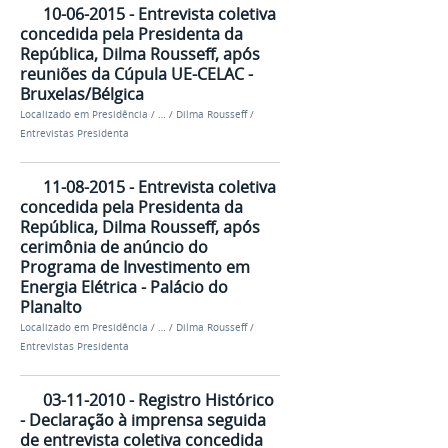
10-06-2015 - Entrevista coletiva
concedida pela Presidenta da
República, Dilma Rousseff, após
reuniões da Cúpula UE-CELAC -
Bruxelas/Bélgica
Localizado em
Presidência
/
…
/
Dilma Rousseff
/
Entrevistas Presidenta
11-08-2015 - Entrevista coletiva
concedida pela Presidenta da
República, Dilma Rousseff, após
cerimônia de anúncio do
Programa de Investimento em
Energia Elétrica - Palácio do
Planalto
Localizado em
Presidência
/
…
/
Dilma Rousseff
/
Entrevistas Presidenta
03-11-2010 - Registro Histórico
- Declaração à imprensa seguida
de entrevista coletiva concedida