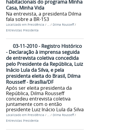
habitacionais do programa Minha
Casa, Minha Vida
Na entrevista, a presidenta Dilma
fala sobre a BR-153
Localizado em
Presidência
/
…
/
Dilma Rousseff
/
Entrevistas Presidenta
03-11-2010 - Registro Histórico
- Declaração à imprensa seguida
de entrevista coletiva concedida
pelo Presidente da República, Luiz
Inácio Lula da Silva, e pela
presidenta eleita do Brasil, Dilma
Rousseff - Brasília/DF
Após ser eleita presidenta da
República, Dilma Rousseff
concedeu entrevista coletiva
juntamente com o então
presidente Luiz Inácio Lula da Silva
Localizado em
Presidência
/
…
/
Dilma Rousseff
/
Entrevistas Presidenta