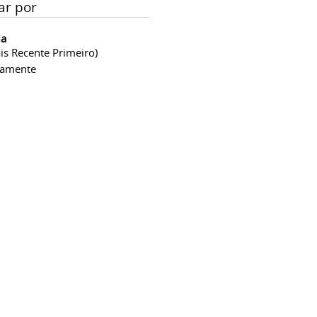
ar por
ia
is Recente Primeiro)
camente