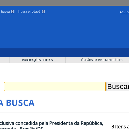
 a busca
3
Ir para o rodapé
4
ACESS
PUBLICAÇÕES OFICIAIS
ÓRGÃOS DA PR E MINISTÉRIOS
A BUSCA
xclusiva concedida pela Presidenta da República,
3
itens 