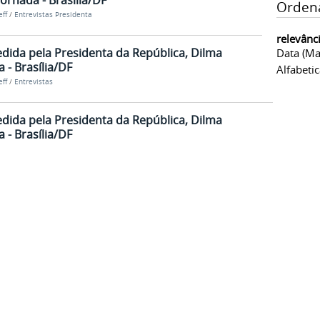
Jornada - Brasília/DF
Orden
ff
/
Entrevistas Presidenta
relevânc
edida pela Presidenta da República, Dilma
Data (ma
 - Brasília/DF
Alfabeti
ff
/
Entrevistas
edida pela Presidenta da República, Dilma
 - Brasília/DF