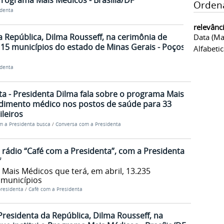
 Programa Mais Médicos - Brasília/DF
Orden
identa
relevânc
 República, Dilma Rousseff, na cerimônia de
Data (ma
15 municípios do estado de Minas Gerais - Poços
Alfabeti
identa
a - Presidenta Dilma fala sobre o programa Mais
ndimento médico nos postos de saúde para 33
ileiros
m a Presidenta busca
/
Conversa com a Presidenta
 rádio “Café com a Presidenta”, com a Presidenta
f
Mais Médicos que terá, em abril, 13.235
 municípios
presidenta
/
Café com a Presidenta
Presidenta da República, Dilma Rousseff, na