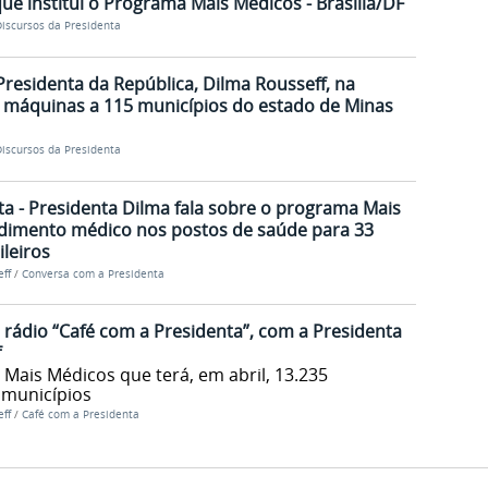
ue institui o Programa Mais Médicos - Brasília/DF
iscursos da Presidenta
Presidenta da República, Dilma Rousseff, na
 máquinas a 115 municípios do estado de Minas
iscursos da Presidenta
a - Presidenta Dilma fala sobre o programa Mais
ndimento médico nos postos de saúde para 33
ileiros
ff
/
Conversa com a Presidenta
 rádio “Café com a Presidenta”, com a Presidenta
f
Mais Médicos que terá, em abril, 13.235
 municípios
ff
/
Café com a Presidenta