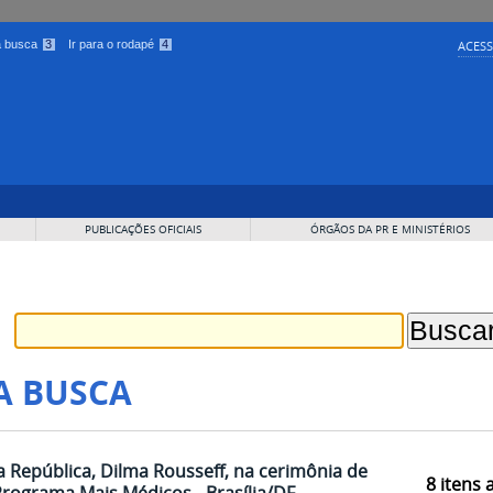
 a busca
3
Ir para o rodapé
4
ACESS
PUBLICAÇÕES OFICIAIS
ÓRGÃOS DA PR E MINISTÉRIOS
A BUSCA
 República, Dilma Rousseff, na cerimônia de
8
itens 