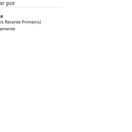
ar por
ia
is Recente Primeiro)
camente