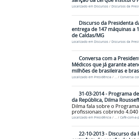
sanção da Lei que institui o
Localizado em
Discursos
/
Discursos da Pres
Discurso da Presidenta da
entrega de 147 máquinas a 1
de Caldas/MG
Localizado em
Discursos
/
Discursos da Pres
Conversa com a President
Médicos que já garante ate
milhões de brasileiras e bras
Localizado em
Presidência
/
…
/
Conversa co
31-03-2014 - Programa de
da República, Dilma Roussef
Dilma fala sobre o Programa 
profissionais cobrindo 4.040
Localizado em
Presidência
/
…
/
Café-com-a-
22-10-2013 - Discurso da 