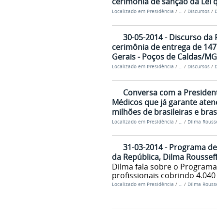
cerimônia de sanção da Lei q
Localizado em
Presidência
/
…
/
Discursos
/
D
30-05-2014 - Discurso da 
cerimônia de entrega de 147
Gerais - Poços de Caldas/MG
Localizado em
Presidência
/
…
/
Discursos
/
D
Conversa com a President
Médicos que já garante ate
milhões de brasileiras e bras
Localizado em
Presidência
/
…
/
Dilma Rousse
31-03-2014 - Programa de
da República, Dilma Roussef
Dilma fala sobre o Programa 
profissionais cobrindo 4.040
Localizado em
Presidência
/
…
/
Dilma Rousse