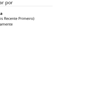
ar por
ia
is Recente Primeiro)
camente