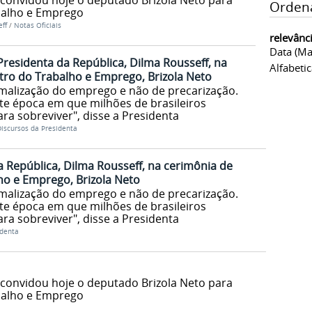
 convidou hoje o deputado Brizola Neto para
Orden
balho e Emprego
ff
/
Notas Oficiais
relevânc
Data (ma
Presidenta da República, Dilma Rousseff, na
Alfabeti
tro do Trabalho e Emprego, Brizola Neto
ormalização do emprego e não de precarização.
ste época em que milhões de brasileiros
ara sobreviver", disse a Presidenta
iscursos da Presidenta
 República, Dilma Rousseff, na cerimônia de
ho e Emprego, Brizola Neto
ormalização do emprego e não de precarização.
ste época em que milhões de brasileiros
ara sobreviver", disse a Presidenta
identa
 convidou hoje o deputado Brizola Neto para
balho e Emprego