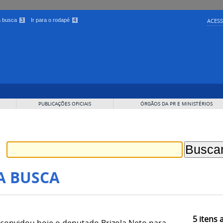
 a busca
3
Ir para o rodapé
4
ACESS
PUBLICAÇÕES OFICIAIS
ÓRGÃOS DA PR E MINISTÉRIOS
A BUSCA
5
itens 