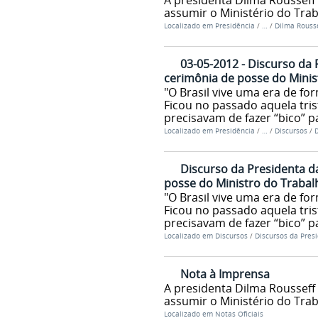
A presidenta Dilma Rousseff
assumir o Ministério do Tra
Localizado em
Presidência
/
…
/
Dilma Rousse
03-05-2012 - Discurso da 
cerimônia de posse do Minis
"O Brasil vive uma era de f
Ficou no passado aquela tri
precisavam de fazer “bico” p
Localizado em
Presidência
/
…
/
Discursos
/
D
Discurso da Presidenta da
posse do Ministro do Trabal
"O Brasil vive uma era de f
Ficou no passado aquela tri
precisavam de fazer “bico” p
Localizado em
Discursos
/
Discursos da Pres
Nota à Imprensa
A presidenta Dilma Rousseff
assumir o Ministério do Tra
Localizado em
Notas Oficiais