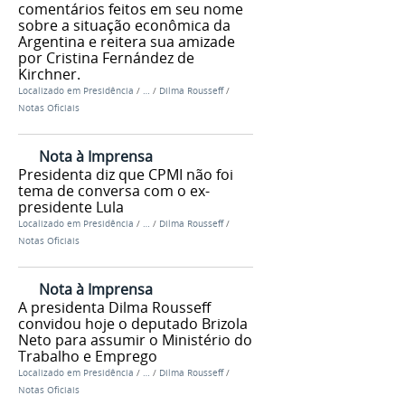
comentários feitos em seu nome
sobre a situação econômica da
Argentina e reitera sua amizade
por Cristina Fernández de
Kirchner.
Localizado em
Presidência
/
…
/
Dilma Rousseff
/
Notas Oficiais
Nota à Imprensa
Presidenta diz que CPMI não foi
tema de conversa com o ex-
presidente Lula
Localizado em
Presidência
/
…
/
Dilma Rousseff
/
Notas Oficiais
Nota à Imprensa
A presidenta Dilma Rousseff
convidou hoje o deputado Brizola
Neto para assumir o Ministério do
Trabalho e Emprego
Localizado em
Presidência
/
…
/
Dilma Rousseff
/
Notas Oficiais