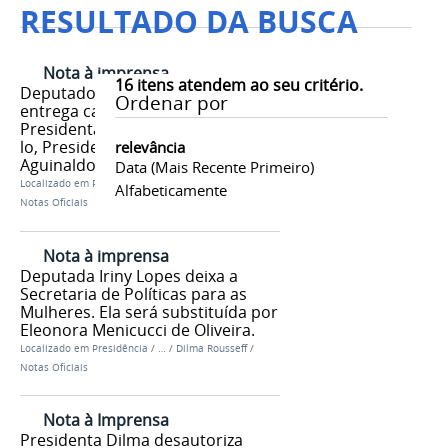
RESULTADO DA BUSCA
Nota à imprensa
16
itens atendem ao seu critério.
Deputado Mário Negromonte
Ordenar por
entrega carta de demissão à
Presidenta Dilma. Para substituí-
lo, Presidenta convida o deputado
relevância
Aguinaldo Ribeiro.
Data (mais Recente Primeiro)
Localizado em
Presidência
/
…
/
Dilma Rousseff
/
Alfabeticamente
Notas Oficiais
Nota à imprensa
Deputada Iriny Lopes deixa a
Secretaria de Políticas para as
Mulheres. Ela será substituída por
Eleonora Menicucci de Oliveira.
Localizado em
Presidência
/
…
/
Dilma Rousseff
/
Notas Oficiais
Nota à Imprensa
Presidenta Dilma desautoriza