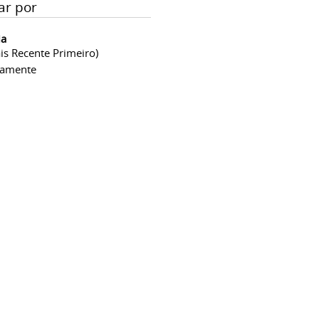
ar por
ia
is Recente Primeiro)
camente