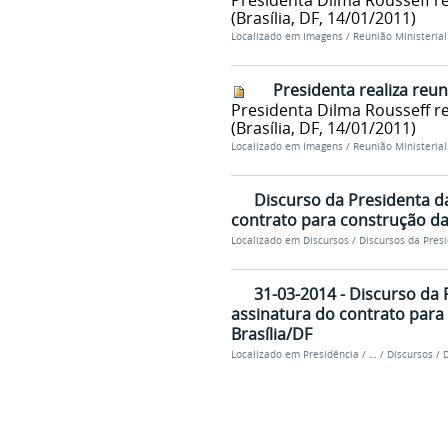
Presidenta Dilma Rousseff re
(Brasília, DF, 14/01/2011)
Localizado em
Imagens
/
Reunião Ministerial
Presidenta realiza reun
Presidenta Dilma Rousseff re
(Brasília, DF, 14/01/2011)
Localizado em
Imagens
/
Reunião Ministerial
Discurso da Presidenta da
contrato para construção da 
Localizado em
Discursos
/
Discursos da Pres
31-03-2014 - Discurso da 
assinatura do contrato para
Brasília/DF
Localizado em
Presidência
/
…
/
Discursos
/
D