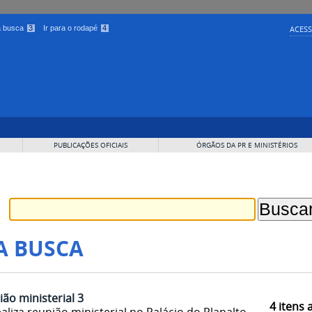
 a busca
3
Ir para o rodapé
4
ACESS
PUBLICAÇÕES OFICIAIS
ÓRGÃOS DA PR E MINISTÉRIOS
A BUSCA
ião ministerial 3
4
itens 