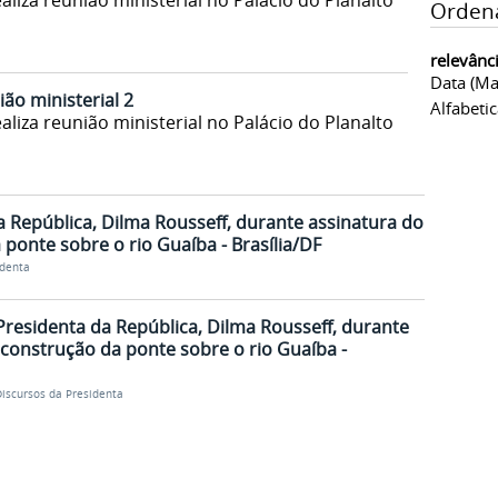
aliza reunião ministerial no Palácio do Planalto
Orden
relevânc
Data (ma
ião ministerial 2
Alfabeti
aliza reunião ministerial no Palácio do Planalto
 República, Dilma Rousseff, durante assinatura do
ponte sobre o rio Guaíba - Brasília/DF
identa
Presidenta da República, Dilma Rousseff, durante
 construção da ponte sobre o rio Guaíba -
iscursos da Presidenta