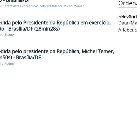
 - Brasília/DF
Orden
r
/
Entrevistas concedidas pelo presidente Michel Temer
relevânc
dida pelo Presidente da República em exercício,
Data (ma
o - Brasília/DF (28min28s)
Alfabeti
r
/
Áudios
dida pelo presidente da República, Michel Temer,
50s) - Brasília/DF
r
/
Áudios