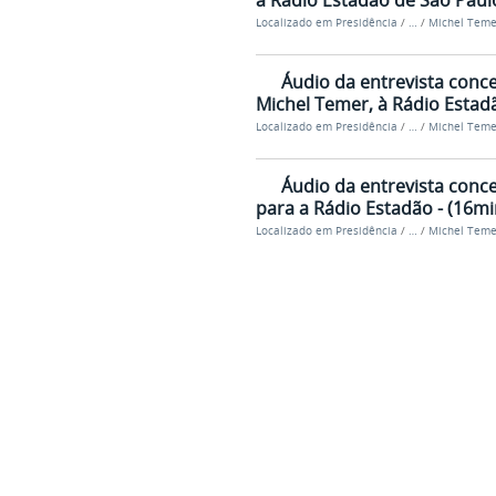
à Rádio Estadão de São Paulo
Localizado em
Presidência
/
…
/
Michel Teme
Áudio da entrevista conce
Michel Temer, à Rádio Estadã
Localizado em
Presidência
/
…
/
Michel Teme
Áudio da entrevista conce
para a Rádio Estadão - (16min
Localizado em
Presidência
/
…
/
Michel Teme