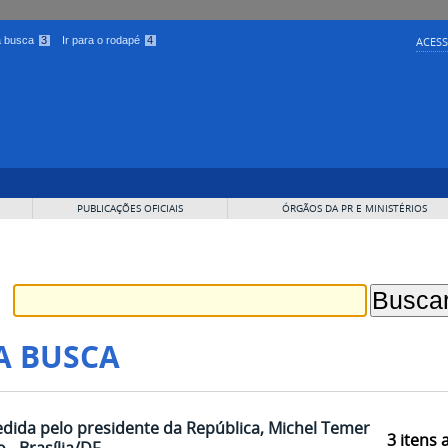
 a busca
3
Ir para o rodapé
4
ACESS
PUBLICAÇÕES OFICIAIS
ÓRGÃOS DA PR E MINISTÉRIOS
A BUSCA
edida pelo presidente da República, Michel Temer,
3
itens 