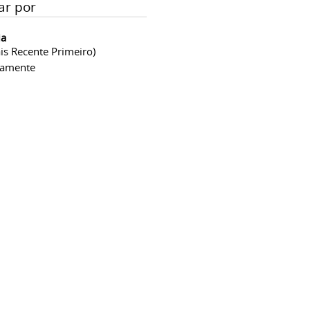
ar por
ia
is Recente Primeiro)
camente