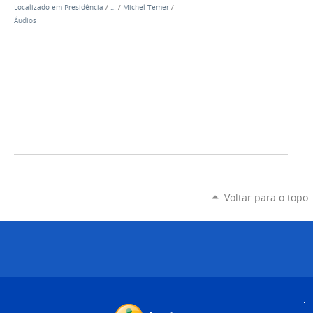
Localizado em
Presidência
/
…
/
Michel Temer
/
Áudios
Voltar para o topo