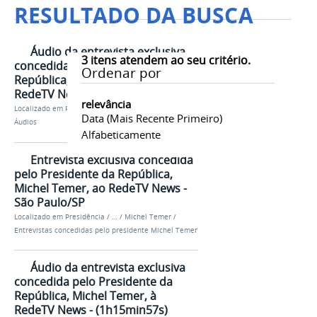
RESULTADO DA BUSCA
Áudio da entrevista exclusiva
3
itens atendem ao seu critério.
concedida pelo Presidente da
Ordenar por
República, Michel Temer, à
RedeTV News - (37min31s)
relevância
Localizado em
Presidência
/
…
/
Michel Temer
/
Data (mais Recente Primeiro)
Áudios
Alfabeticamente
Entrevista exclusiva concedida
pelo Presidente da República,
Michel Temer, ao RedeTV News -
São Paulo/SP
Localizado em
Presidência
/
…
/
Michel Temer
/
Entrevistas concedidas pelo presidente Michel Temer
Áudio da entrevista exclusiva
concedida pelo Presidente da
República, Michel Temer, à
RedeTV News - (1h15min57s)