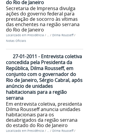
do Rio de Janeiro
Secretaria de Imprensa divulga
ações do governo federal para
prestação de socorro às vítimas
das enchentes na região serrana
do Rio de Janeiro
Localizado em
Presidência
/
…
/
Dilma Rousseff
/
Notas Oficiais
27-01-2011 - Entrevista coletiva
concedida pela Presidenta da
República, Dilma Rousseff, em
conjunto com o governador do
Rio de Janeiro, Sérgio Cabral, após
anúncio de unidades
habitacionais para a região
serrana
Em entrevista coletiva, presidenta
Dilma Rousseff anuncia unidades
habitacionais para os
desabrigados da região serrana
do estado do Rio de Janeiro
Localizado em
Presidência
/
…
/
Dilma Rousseff
/