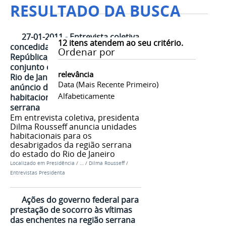
RESULTADO DA BUSCA
27-01-2011 - Entrevista coletiva
12
itens atendem ao seu critério.
concedida pela Presidenta da
Ordenar por
República, Dilma Rousseff, em
conjunto com o governador do
relevância
Rio de Janeiro, Sérgio Cabral, após
Data (mais Recente Primeiro)
anúncio de unidades
Alfabeticamente
habitacionais para a região
serrana
Em entrevista coletiva, presidenta
Dilma Rousseff anuncia unidades
habitacionais para os
desabrigados da região serrana
do estado do Rio de Janeiro
Localizado em
Presidência
/
…
/
Dilma Rousseff
/
Entrevistas Presidenta
Ações do governo federal para
prestação de socorro às vítimas
das enchentes na região serrana