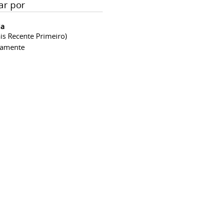
ar por
ia
is Recente Primeiro)
camente