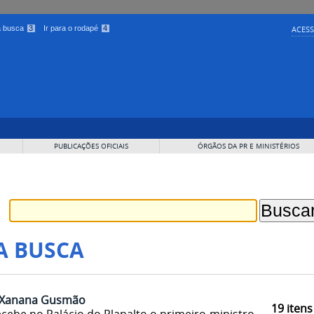
 a busca
3
Ir para o rodapé
4
ACESS
PUBLICAÇÕES OFICIAIS
ÓRGÃOS DA PR E MINISTÉRIOS
A BUSCA
e Xanana Gusmão
19
itens