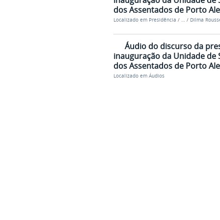
inauguração da Unidade de
dos Assentados de Porto Ale
Localizado em
Presidência
/
…
/
Dilma Rousse
Áudio do discurso da pre
inauguração da Unidade de
dos Assentados de Porto Ale
Localizado em
Áudios