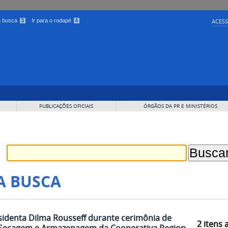
 a busca
3
Ir para o rodapé
4
ACESS
PUBLICAÇÕES OFICIAIS
ÓRGÃOS DA PR E MINISTÉRIOS
A BUSCA
sidenta Dilma Rousseff durante cerimônia de
2
itens 