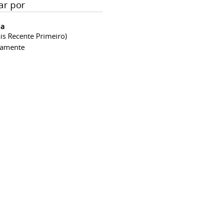
ar por
ia
is Recente Primeiro)
camente