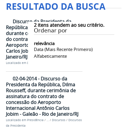
RESULTADO DA BUSCA
Discurso da Presidenta da
2
itens atendem ao seu critério.
República, Dilma Rousseff,
Ordenar por
durante cerimônia de assinatura
do contrato de concessão do
relevância
Aeroporto Internacional Antônio
Data (mais Recente Primeiro)
Carlos Jobim - Galeão - Rio de
Alfabeticamente
Janeiro/RJ
Localizado em
Discursos
/
Discursos da Presidenta
02-04-2014 - Discurso da
Presidenta da República, Dilma
Rousseff, durante cerimônia de
assinatura do contrato de
concessão do Aeroporto
Internacional Antônio Carlos
Jobim - Galeão - Rio de Janeiro/RJ
Localizado em
Presidência
/
…
/
Discursos
/
Discursos
da Presidenta