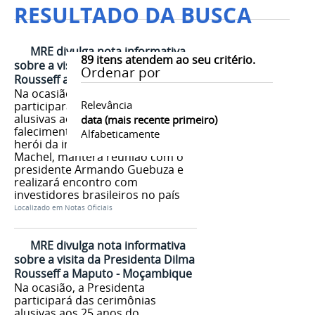
RESULTADO DA BUSCA
MRE divulga nota informativa
89
itens atendem ao seu critério.
sobre a visita da Presidenta Dilma
Ordenar por
Rousseff a Maputo - Moçambique
Na ocasião, a Presidenta
Relevância
participará das cerimônias
alusivas aos 25 anos do
data (mais recente primeiro)
falecimento do ex-presidente e
Alfabeticamente
herói da independência, Samora
Machel, manterá reunião com o
presidente Armando Guebuza e
realizará encontro com
investidores brasileiros no país
Localizado em
Notas Oficiais
MRE divulga nota informativa
sobre a visita da Presidenta Dilma
Rousseff a Maputo - Moçambique
Na ocasião, a Presidenta
participará das cerimônias
alusivas aos 25 anos do