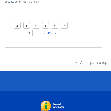
Localizado em
Notas Oficiais
1
2
3
4
5
6
7
...
9
PRÓXIMO »
Voltar para o topo