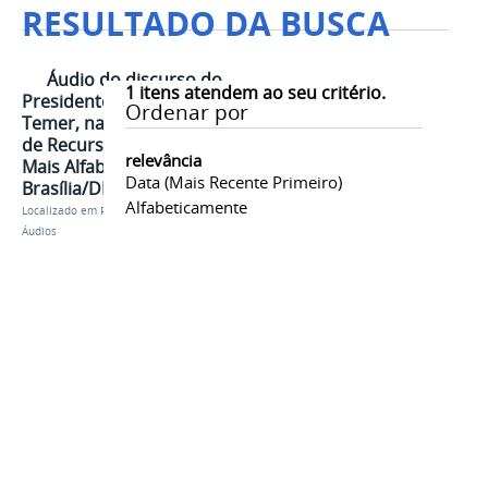
RESULTADO DA BUSCA
Áudio do discurso do
1
itens atendem ao seu critério.
Presidente da República, Michel
Ordenar por
Temer, na Cerimônia de Liberação
de Recursos para o Programa
relevância
Mais Alfabetização - (06min40s) -
Data (mais Recente Primeiro)
Brasília/DF
Alfabeticamente
Localizado em
Presidência
/
…
/
Michel Temer
/
Áudios