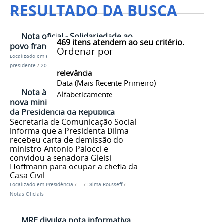
RESULTADO DA BUSCA
Nota oficial - Solidariedade ao
469
itens atendem ao seu critério.
povo francês
Ordenar por
Localizado em
Presidência
/
…
/
Notas oficiais do
presidente
/
2016
relevância
Data (mais Recente Primeiro)
Nota à Imprensa - Escolha da
Alfabeticamente
nova ministra-chefe da Casa Civil
da Presidência da República
Secretaria de Comunicação Social
informa que a Presidenta Dilma
recebeu carta de demissão do
ministro Antonio Palocci e
convidou a senadora Gleisi
Hoffmann para ocupar a chefia da
Casa Civil
Localizado em
Presidência
/
…
/
Dilma Rousseff
/
Notas Oficiais
MRE divulga nota informativa