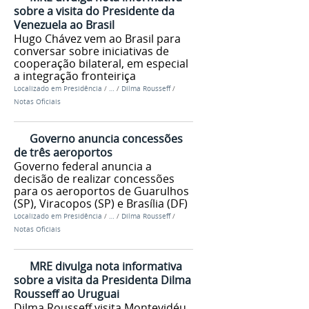
sobre a visita do Presidente da
Venezuela ao Brasil
Hugo Chávez vem ao Brasil para
conversar sobre iniciativas de
cooperação bilateral, em especial
a integração fronteiriça
Localizado em
Presidência
/
…
/
Dilma Rousseff
/
Notas Oficiais
Governo anuncia concessões
de três aeroportos
Governo federal anuncia a
decisão de realizar concessões
para os aeroportos de Guarulhos
(SP), Viracopos (SP) e Brasília (DF)
Localizado em
Presidência
/
…
/
Dilma Rousseff
/
Notas Oficiais
MRE divulga nota informativa
sobre a visita da Presidenta Dilma
Rousseff ao Uruguai
Dilma Rousseff visita Montevidéu