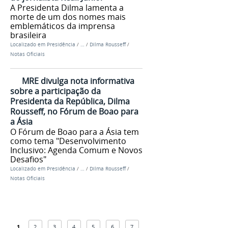
A Presidenta Dilma lamenta a
morte de um dos nomes mais
emblemáticos da imprensa
brasileira
Localizado em
Presidência
/
…
/
Dilma Rousseff
/
Notas Oficiais
MRE divulga nota informativa
sobre a participação da
Presidenta da República, Dilma
Rousseff, no Fórum de Boao para
a Ásia
O Fórum de Boao para a Ásia tem
como tema "Desenvolvimento
Inclusivo: Agenda Comum e Novos
Desafios"
Localizado em
Presidência
/
…
/
Dilma Rousseff
/
Notas Oficiais
1
2
3
4
5
6
7