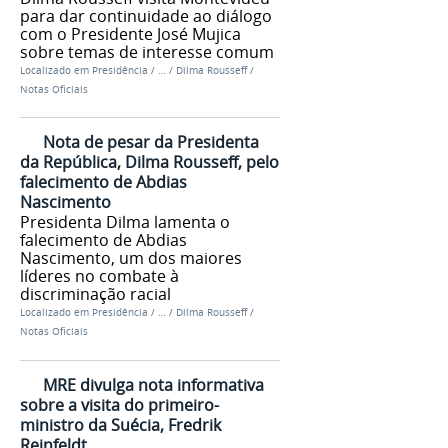
para dar continuidade ao diálogo
com o Presidente José Mujica
sobre temas de interesse comum
Localizado em
Presidência
/
…
/
Dilma Rousseff
/
Notas Oficiais
Nota de pesar da Presidenta
da República, Dilma Rousseff, pelo
falecimento de Abdias
Nascimento
Presidenta Dilma lamenta o
falecimento de Abdias
Nascimento, um dos maiores
líderes no combate à
discriminação racial
Localizado em
Presidência
/
…
/
Dilma Rousseff
/
Notas Oficiais
MRE divulga nota informativa
sobre a visita do primeiro-
ministro da Suécia, Fredrik
Reinfeldt