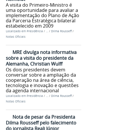
A visita do Primeiro-Ministro é
uma oportunidade para avaliar a
implementação do Plano de Ação
da Parceria Estratégica bilateral
estabelecido em 2009
Localizado em
Presidência
/
…
/
Dilma Rousseff
/
Notas Oficiais
MRE divulga nota informativa
sobre a visita do presidente da
Alemanha, Christian Wulff
Os dois presidentes devem
conversar sobre a ampliação da
cooperação na área de ciência,
tecnologia e inovação e questões
da agenda internacional
Localizado em
Presidência
/
…
/
Dilma Rousseff
/
Notas Oficiais
Nota de pesar da Presidenta
Dilma Rousseff pelo falecimento
do jornalista Reali Júnior