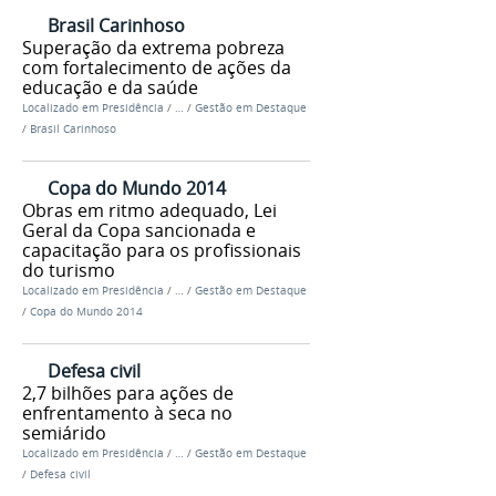
Brasil Carinhoso
Superação da extrema pobreza
com fortalecimento de ações da
educação e da saúde
Localizado em
Presidência
/
…
/
Gestão em Destaque
/
Brasil Carinhoso
Copa do Mundo 2014
Obras em ritmo adequado, Lei
Geral da Copa sancionada e
capacitação para os profissionais
do turismo
Localizado em
Presidência
/
…
/
Gestão em Destaque
/
Copa do Mundo 2014
Defesa civil
2,7 bilhões para ações de
enfrentamento à seca no
semiárido
Localizado em
Presidência
/
…
/
Gestão em Destaque
/
Defesa civil