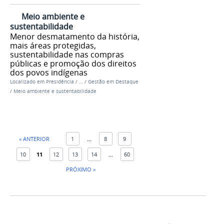
Meio ambiente e
sustentabilidade
Menor desmatamento da história,
mais áreas protegidas,
sustentabilidade nas compras
públicas e promoção dos direitos
dos povos indígenas
Localizado em
Presidência
/
…
/
Gestão em Destaque
/
Meio ambiente e sustentabilidade
« ANTERIOR
1
...
8
9
10
11
12
13
14
...
60
PRÓXIMO »