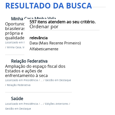
RESULTADO DA BUSCA
Minha Casa Minha Vida
597
itens atendem ao seu critério.
Oportunidade para as famílias
Ordenar por
brasileiras adquirirem a casa
própria e morarem com
qualidade
relevância
Data (mais Recente Primeiro)
Localizado em
Presidência
/
…
/
Gestão em Destaque
/
Minha Casa, Minha Vida
Alfabeticamente
Relação Federativa
Ampliação do espaço fiscal dos
Estados e ações de
enfrentamento à seca
Localizado em
Presidência
/
…
/
Gestão em Destaque
/
Relação Federativa
Saúde
Localizado em
Presidência
/
…
/
Edições Anteriores
/
Gestão em Destaque