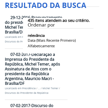
RESULTADO DA BUSCA
29-12-2016-Pronunciamento
435
itens atendem ao seu critério.
do presidente da República,
Ordenar por
Michel Temer, aos jornalistas -
Brasília/DF
relevância
Localizado em
Presidência
/
…
/
Michel Temer
/
Data (mais Recente Primeiro)
Discursos do Presidente da República
Alfabeticamente
07-02-2017-Declaração à
Imprensa do Presidente da
República, Michel Temer, após
Assinatura de Atos com o
presidente da República
Argentina, Mauricio Macri -
Brasília/DF
Localizado em
Presidência
/
…
/
Michel Temer
/
Discursos do Presidente da República
07-02-2017-Discurso do