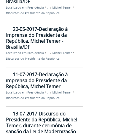
Brasília/DF
Localizado em
Presidência
/
…
/
Michel Temer
/
Discursos do Presidente da República
20-05-2017-Declaração à
Imprensa do Presidente da
República, Michel Temer -
Brasília/DF
Localizado em
Presidência
/
…
/
Michel Temer
/
Discursos do Presidente da República
11-07-2017-Declaração à
imprensa do Presidente da
República, Michel Temer
Localizado em
Presidência
/
…
/
Michel Temer
/
Discursos do Presidente da República
13-07-2017-Discurso do
Presidente da República, Michel
Temer, durante cerimônia de
sanção da Lei de Modernização