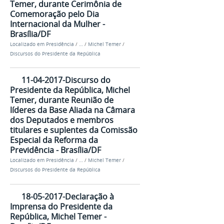
Temer, durante Cerimônia de
Comemoração pelo Dia
Internacional da Mulher -
Brasília/DF
Localizado em
Presidência
/
…
/
Michel Temer
/
Discursos do Presidente da República
11-04-2017-Discurso do
Presidente da República, Michel
Temer, durante Reunião de
líderes da Base Aliada na Câmara
dos Deputados e membros
titulares e suplentes da Comissão
Especial da Reforma da
Previdência - Brasília/DF
Localizado em
Presidência
/
…
/
Michel Temer
/
Discursos do Presidente da República
18-05-2017-Declaração à
Imprensa do Presidente da
República, Michel Temer -