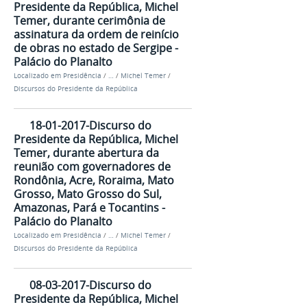
Presidente da República, Michel
Temer, durante cerimônia de
assinatura da ordem de reinício
de obras no estado de Sergipe -
Palácio do Planalto
Localizado em
Presidência
/
…
/
Michel Temer
/
Discursos do Presidente da República
18-01-2017-Discurso do
Presidente da República, Michel
Temer, durante abertura da
reunião com governadores de
Rondônia, Acre, Roraima, Mato
Grosso, Mato Grosso do Sul,
Amazonas, Pará e Tocantins -
Palácio do Planalto
Localizado em
Presidência
/
…
/
Michel Temer
/
Discursos do Presidente da República
08-03-2017-Discurso do
Presidente da República, Michel