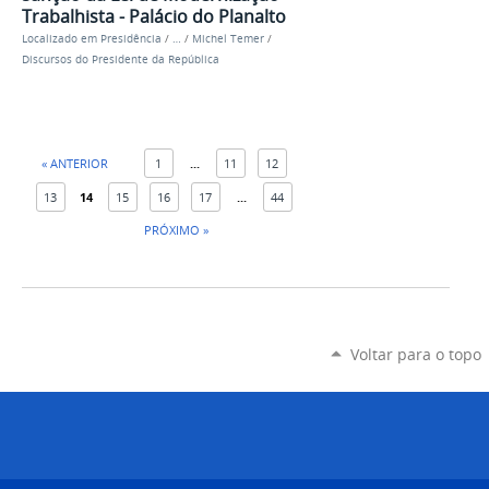
Trabalhista - Palácio do Planalto
Localizado em
Presidência
/
…
/
Michel Temer
/
Discursos do Presidente da República
« ANTERIOR
1
...
11
12
13
14
15
16
17
...
44
PRÓXIMO »
Voltar para o topo