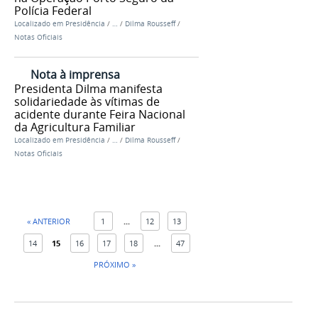
Polícia Federal
Localizado em
Presidência
/
…
/
Dilma Rousseff
/
Notas Oficiais
Nota à imprensa
Presidenta Dilma manifesta
solidariedade às vítimas de
acidente durante Feira Nacional
da Agricultura Familiar
Localizado em
Presidência
/
…
/
Dilma Rousseff
/
Notas Oficiais
« ANTERIOR
1
...
12
13
14
15
16
17
18
...
47
PRÓXIMO »