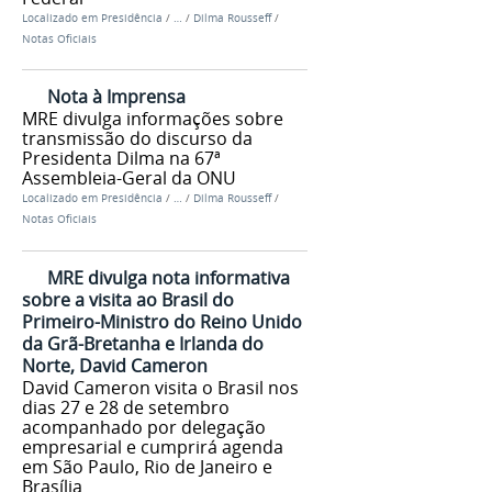
Localizado em
Presidência
/
…
/
Dilma Rousseff
/
Notas Oficiais
Nota à Imprensa
MRE divulga informações sobre
transmissão do discurso da
Presidenta Dilma na 67ª
Assembleia-Geral da ONU
Localizado em
Presidência
/
…
/
Dilma Rousseff
/
Notas Oficiais
MRE divulga nota informativa
sobre a visita ao Brasil do
Primeiro-Ministro do Reino Unido
da Grã-Bretanha e Irlanda do
Norte, David Cameron
David Cameron visita o Brasil nos
dias 27 e 28 de setembro
acompanhado por delegação
empresarial e cumprirá agenda
em São Paulo, Rio de Janeiro e
Brasília