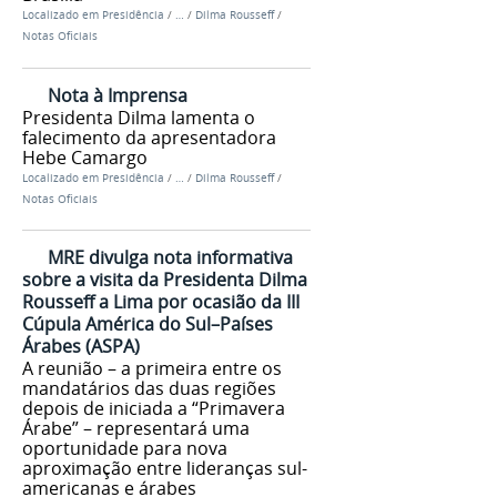
Localizado em
Presidência
/
…
/
Dilma Rousseff
/
Notas Oficiais
Nota à Imprensa
Presidenta Dilma lamenta o
falecimento da apresentadora
Hebe Camargo
Localizado em
Presidência
/
…
/
Dilma Rousseff
/
Notas Oficiais
MRE divulga nota informativa
sobre a visita da Presidenta Dilma
Rousseff a Lima por ocasião da III
Cúpula América do Sul–Países
Árabes (ASPA)
A reunião – a primeira entre os
mandatários das duas regiões
depois de iniciada a “Primavera
Árabe” – representará uma
oportunidade para nova
aproximação entre lideranças sul-
americanas e árabes