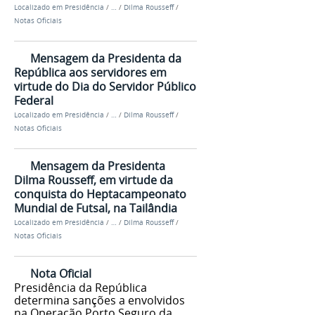
Localizado em
Presidência
/
…
/
Dilma Rousseff
/
Notas Oficiais
Mensagem da Presidenta da
República aos servidores em
virtude do Dia do Servidor Público
Federal
Localizado em
Presidência
/
…
/
Dilma Rousseff
/
Notas Oficiais
Mensagem da Presidenta
Dilma Rousseff, em virtude da
conquista do Heptacampeonato
Mundial de Futsal, na Tailândia
Localizado em
Presidência
/
…
/
Dilma Rousseff
/
Notas Oficiais
Nota Oficial
Presidência da República
determina sanções a envolvidos
na Operação Porto Seguro da