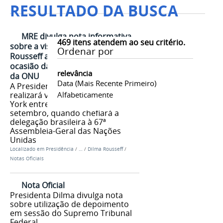
RESULTADO DA BUSCA
MRE divulga nota informativa
469
itens atendem ao seu critério.
sobre a visita da Presidenta Dilma
Ordenar por
Rousseff a Nova Iorque por
ocasião da 67ª Assembleia-Geral
relevância
da ONU
Data (mais Recente Primeiro)
A Presidenta Dilma Rousseff
realizará visita de trabalho a Nova
Alfabeticamente
York entre os dias 23 e 26 de
setembro, quando chefiará a
delegação brasileira à 67ª
Assembleia-Geral das Nações
Unidas
Localizado em
Presidência
/
…
/
Dilma Rousseff
/
Notas Oficiais
Nota Oficial
Presidenta Dilma divulga nota
sobre utilização de depoimento
em sessão do Supremo Tribunal
Federal