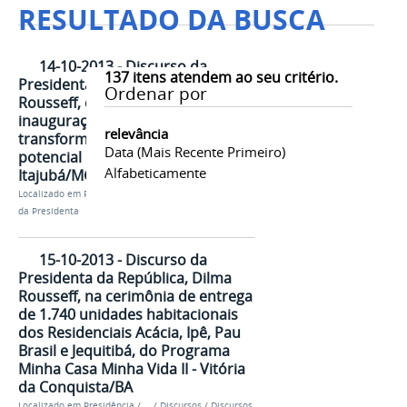
RESULTADO DA BUSCA
14-10-2013 - Discurso da
137
itens atendem ao seu critério.
Presidenta da República, Dilma
Ordenar por
Rousseff, durante cerimônia de
inauguração da fábrica de
relevância
transformadores de corrente e de
Data (mais Recente Primeiro)
potencial da Balteau S/A -
Alfabeticamente
Itajubá/MG
Localizado em
Presidência
/
…
/
Discursos
/
Discursos
da Presidenta
15-10-2013 - Discurso da
Presidenta da República, Dilma
Rousseff, na cerimônia de entrega
de 1.740 unidades habitacionais
dos Residenciais Acácia, Ipê, Pau
Brasil e Jequitibá, do Programa
Minha Casa Minha Vida II - Vitória
da Conquista/BA
Localizado em
Presidência
/
…
/
Discursos
/
Discursos