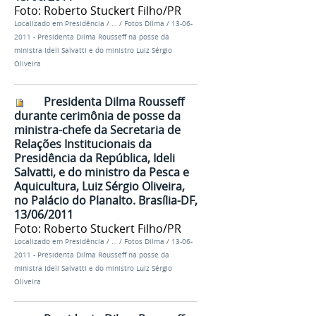
Foto: Roberto Stuckert Filho/PR
Localizado em
Presidência
/
…
/
Fotos Dilma
/
13-06-
2011 - Presidenta Dilma Rousseff na posse da
ministra Ideli Salvatti e do ministro Luiz Sérgio
Oliveira
Presidenta Dilma Rousseff
durante cerimônia de posse da
ministra-chefe da Secretaria de
Relações Institucionais da
Presidência da República, Ideli
Salvatti, e do ministro da Pesca e
Aquicultura, Luiz Sérgio Oliveira,
no Palácio do Planalto. Brasília-DF,
13/06/2011
Foto: Roberto Stuckert Filho/PR
Localizado em
Presidência
/
…
/
Fotos Dilma
/
13-06-
2011 - Presidenta Dilma Rousseff na posse da
ministra Ideli Salvatti e do ministro Luiz Sérgio
Oliveira