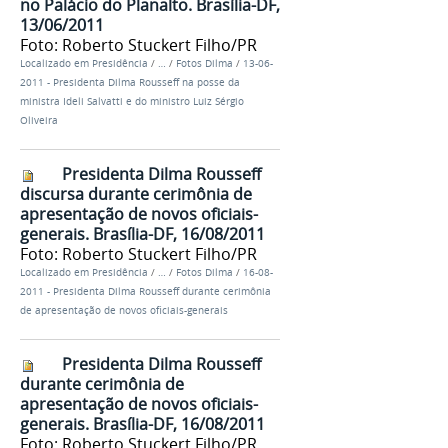
no Palácio do Planalto. Brasília-DF,
13/06/2011
Foto: Roberto Stuckert Filho/PR
Localizado em
Presidência
/
…
/
Fotos Dilma
/
13-06-
2011 - Presidenta Dilma Rousseff na posse da
ministra Ideli Salvatti e do ministro Luiz Sérgio
Oliveira
Presidenta Dilma Rousseff
discursa durante cerimônia de
apresentação de novos oficiais-
generais. Brasília-DF, 16/08/2011
Foto: Roberto Stuckert Filho/PR
Localizado em
Presidência
/
…
/
Fotos Dilma
/
16-08-
2011 - Presidenta Dilma Rousseff durante cerimônia
de apresentação de novos oficiais-generais
Presidenta Dilma Rousseff
durante cerimônia de
apresentação de novos oficiais-
generais. Brasília-DF, 16/08/2011
Foto: Roberto Stuckert Filho/PR