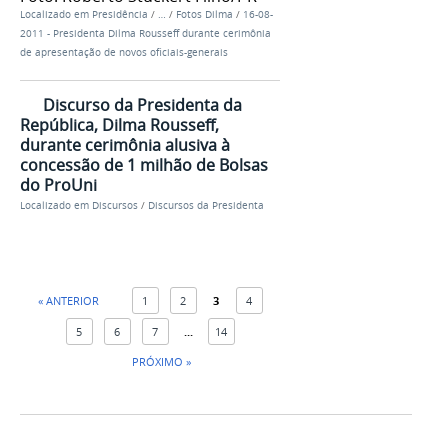
Localizado em
Presidência
/
…
/
Fotos Dilma
/
16-08-
2011 - Presidenta Dilma Rousseff durante cerimônia
de apresentação de novos oficiais-generais
Discurso da Presidenta da
República, Dilma Rousseff,
durante cerimônia alusiva à
concessão de 1 milhão de Bolsas
do ProUni
Localizado em
Discursos
/
Discursos da Presidenta
« ANTERIOR
1
2
3
4
5
6
7
...
14
PRÓXIMO »