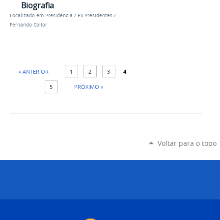
Biografia
Localizado em
Presidência
/
Ex-Presidentes
/
Fernando Collor
« ANTERIOR
1
2
3
4
5
PRÓXIMO »
Voltar para o topo