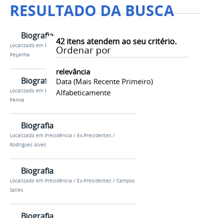
RESULTADO DA BUSCA
Biografia
42
itens atendem ao seu critério.
Localizado em
Presidência
/
Ex-Presidentes
/
Nilo
Ordenar por
Peçanha
relevância
Biografia
Data (mais Recente Primeiro)
Localizado em
Presidência
/
Ex-Presidentes
/
Affonso
Alfabeticamente
Penna
Biografia
Localizado em
Presidência
/
Ex-Presidentes
/
Rodrigues Alves
Biografia
Localizado em
Presidência
/
Ex-Presidentes
/
Campos
Salles
Biografia