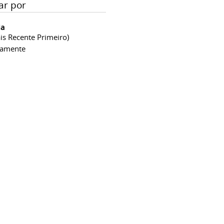
ar por
ia
is Recente Primeiro)
camente