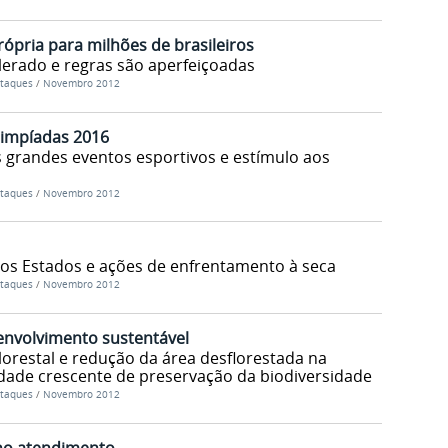
ópria para milhões de brasileiros
lerado e regras são aperfeiçoadas
taques
/
Novembro 2012
impíadas 2016
s grandes eventos esportivos e estímulo aos
taques
/
Novembro 2012
dos Estados e ações de enfrentamento à seca
taques
/
Novembro 2012
nvolvimento sustentável
orestal e redução da área desflorestada na
ade crescente de preservação da biodiversidade
taques
/
Novembro 2012
 no atendimento