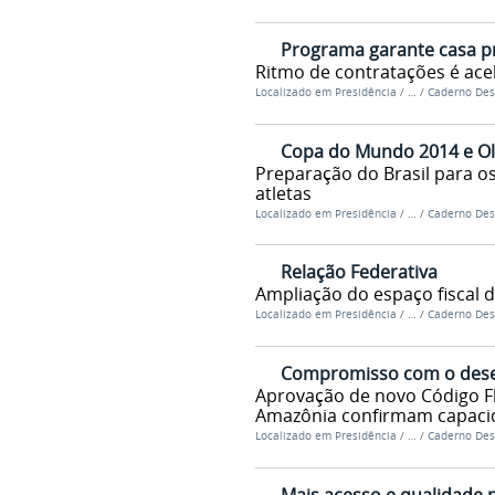
Programa garante casa pr
Ritmo de contratações é ace
Localizado em
Presidência
/
…
/
Caderno Des
Copa do Mundo 2014 e Ol
Preparação do Brasil para o
atletas
Localizado em
Presidência
/
…
/
Caderno Des
Relação Federativa
Ampliação do espaço fiscal 
Localizado em
Presidência
/
…
/
Caderno Des
Compromisso com o dese
Aprovação de novo Código Fl
Amazônia confirmam capacid
Localizado em
Presidência
/
…
/
Caderno Des
Mais acesso e qualidade