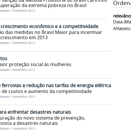
e sanção da Medida Provisória do Brasil Carinhoso
Orden
superação da extrema pobreza no Brasil
taques
/
Novembro 2012
relevânc
Data (ma
 o crescimento econômico e a competitividade
Alfabeti
 das medidas no Brasil Maior para incentivar
 crescimento em 2013
taques
/
Novembro 2012
itos
aior proteção social às mulheres
taques
/
Novembro 2012
ferrovias e redução nas tarifas de energia elétrica
de custos e aumento da competitividade
taques
/
Novembro 2012
ra enfrentar desastres naturais
turação do novo sistema de prevenção,
posta a desastres naturais
taques
/
Novembro 2012