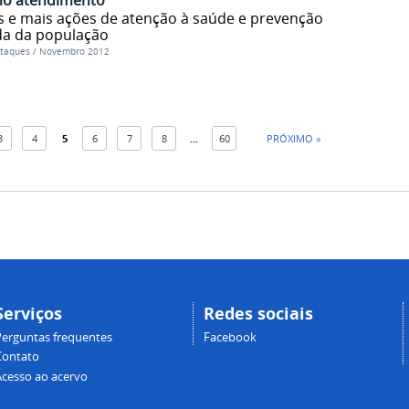
 e mais ações de atenção à saúde e prevenção
da da população
taques
/
Novembro 2012
3
4
5
6
7
8
...
60
PRÓXIMO »
Serviços
Redes sociais
Perguntas frequentes
Facebook
Contato
Acesso ao acervo