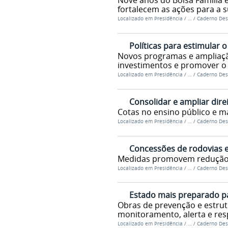
Nove anos do Bolsa Família 
fortalecem as ações para a 
Localizado em
Presidência
/
…
/
Caderno Des
Políticas para estimular
Novos programas e ampliação
investimentos e promover o
Localizado em
Presidência
/
…
/
Caderno Des
Consolidar e ampliar dire
Cotas no ensino público e m
Localizado em
Presidência
/
…
/
Caderno Des
Concessões de rodovias e 
Medidas promovem redução 
Localizado em
Presidência
/
…
/
Caderno Des
Estado mais preparado pa
Obras de prevenção e estru
monitoramento, alerta e res
Localizado em
Presidência
/
…
/
Caderno Des