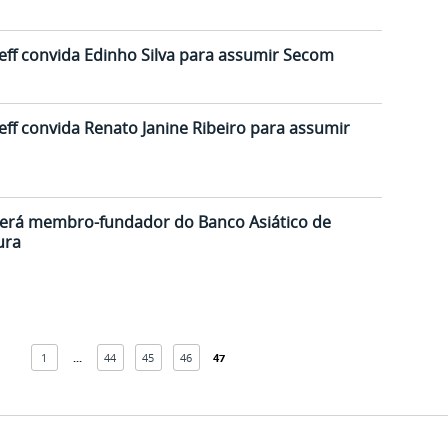
seff convida Edinho Silva para assumir Secom
seff convida Renato Janine Ribeiro para assumir
 será membro-fundador do Banco Asiático de
ura
1
...
44
45
46
47