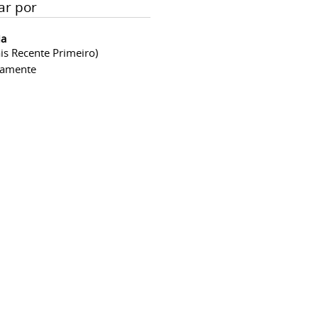
ar por
ia
is Recente Primeiro)
camente