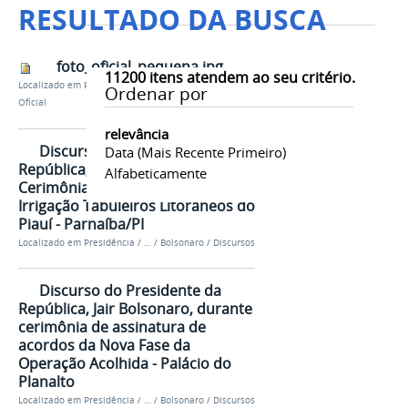
RESULTADO DA BUSCA
foto_oficial_pequena.jpg
11200
itens atendem ao seu critério.
Localizado em
Presidência
/
…
/
Bolsonaro
/
Foto
Ordenar por
Oficial
relevância
Discurso do Presidente da
Data (mais Recente Primeiro)
República, Jair Bolsonaro, durante
Alfabeticamente
Cerimônia alusiva ao Projeto de
Irrigação Tabuleiros Litorâneos do
Piauí - Parnaíba/PI
Localizado em
Presidência
/
…
/
Bolsonaro
/
Discursos
Discurso do Presidente da
República, Jair Bolsonaro, durante
cerimônia de assinatura de
acordos da Nova Fase da
Operação Acolhida - Palácio do
Planalto
Localizado em
Presidência
/
…
/
Bolsonaro
/
Discursos