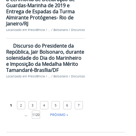
Guardas-Marinha de 2019 e
Entrega de Espadas da Turma
Almirante Protógenes- Rio de
Janeiro/RJ
Localizado em
Presidência
/
…
/
Bolsonaro
/
Discursos
Discurso do Presidente da
República, Jair Bolsonaro, durante
solenidade do Dia do Marinheiro
e Imposição da Medalha Mérito
Tamandaré-Brasília/DF
Localizado em
Presidência
/
…
/
Bolsonaro
/
Discursos
1
2
3
4
5
6
7
...
1120
PRÓXIMO »