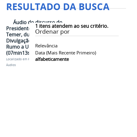
RESULTADO DA BUSCA
Áudio do discurso do
1
itens atendem ao seu critério.
Presidente da República, Michel
Ordenar por
Temer, durante a Cerimônia de
Divulgação do Governo Digital:
Relevância
Rumo a Um Brasil Eficiente
(07min13s)
Data (mais Recente Primeiro)
alfabeticamente
Localizado em
Presidência
/
…
/
Michel Temer
/
Áudios