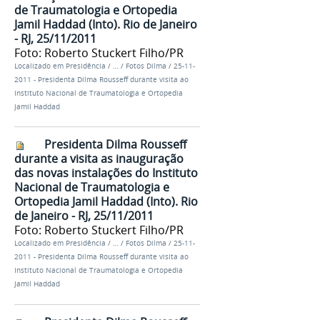
de Traumatologia e Ortopedia
Jamil Haddad (Into). Rio de Janeiro
- RJ, 25/11/2011
Foto: Roberto Stuckert Filho/PR
Localizado em
Presidência
/
…
/
Fotos Dilma
/
25-11-
2011 - Presidenta Dilma Rousseff durante visita ao
Instituto Nacional de Traumatologia e Ortopedia
Jamil Haddad
Presidenta Dilma Rousseff
durante a visita as inauguração
das novas instalações do Instituto
Nacional de Traumatologia e
Ortopedia Jamil Haddad (Into). Rio
de Janeiro - RJ, 25/11/2011
Foto: Roberto Stuckert Filho/PR
Localizado em
Presidência
/
…
/
Fotos Dilma
/
25-11-
2011 - Presidenta Dilma Rousseff durante visita ao
Instituto Nacional de Traumatologia e Ortopedia
Jamil Haddad