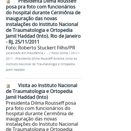
Presidenta Dilma Rousseff
posa pra foto com funcionários
do hospital durante Cerimônia de
inauguração das novas
instalações do Instituto Nacional
de Traumatologia e Ortopedia
Jamil Haddad (Into). Rio de Janeiro
- RJ, 25/11/2011
Foto: Roberto Stuckert Filho/PR
Localizado em
Presidência
/
…
/
Fotos Dilma
/
25-11-
2011 - Presidenta Dilma Rousseff durante visita ao
Instituto Nacional de Traumatologia e Ortopedia
Jamil Haddad
Visita ao Instituto Nacional
de Traumatologia e Ortopedia
Jamil Haddad (Into)
Presidenta Dilma Rousseff posa
pra foto com funcionários do
hospital durante Cerimônia de
inauguração das novas
instalações do Instituto Nacional
de Traumatologia e Ortopedia