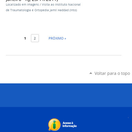
Localizado em
Imagens
/
Visita ao Instituto Nacional
de Traumatologia e Ortopedia Jamil Haddad (Into)
1
2
PRÓXIMO »
Voltar para o topo