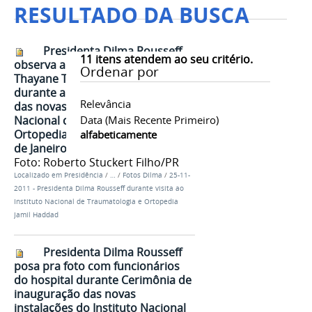
RESULTADO DA BUSCA
Presidenta Dilma Rousseff
11
itens atendem ao seu critério.
observa a recuperação da jovem
Ordenar por
Thayane Tavares Monteiro
durante a visita as inauguração
Relevância
das novas instalações do Instituto
Nacional de Traumatologia e
Data (mais Recente Primeiro)
Ortopedia Jamil Haddad (Into). Rio
alfabeticamente
de Janeiro - RJ, 25/11/2011
Foto: Roberto Stuckert Filho/PR
Localizado em
Presidência
/
…
/
Fotos Dilma
/
25-11-
2011 - Presidenta Dilma Rousseff durante visita ao
Instituto Nacional de Traumatologia e Ortopedia
Jamil Haddad
Presidenta Dilma Rousseff
posa pra foto com funcionários
do hospital durante Cerimônia de
inauguração das novas
instalações do Instituto Nacional