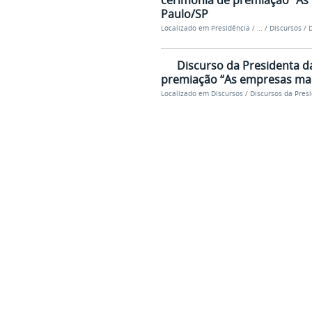
cerimônia de premiação “As 
Paulo/SP
Localizado em
Presidência
/
…
/
Discursos
/
D
Discurso da Presidenta da
premiação “As empresas mais
Localizado em
Discursos
/
Discursos da Pres