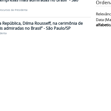
empresas mais admiradas no Brasil” - São
Orden
iscursos da Presidenta
Relevânc
Data (ma
 República, Dilma Rousseff, na cerimônia de
alfabeti
 admiradas no Brasil” - São Paulo/SP
identa