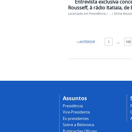
Entrevista exclusiva conc
Rousseff, à rádio Itatiaia, d
Localizado em
Presidência
/
…
/
Dilma Rousse
« ANTERIOR
1
...
105
Assuntos
Presidência
Vice-Presidente
Ex-presidentes
Sobre a Biblioteca
Publicações Oficiais