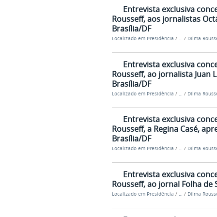
Entrevista exclusiva conc
Rousseff, aos jornalistas Oct
Brasília/DF
Localizado em
Presidência
/
…
/
Dilma Rousse
Entrevista exclusiva conc
Rousseff, ao jornalista Juan L
Brasília/DF
Localizado em
Presidência
/
…
/
Dilma Rousse
Entrevista exclusiva conc
Rousseff, a Regina Casé, ap
Brasília/DF
Localizado em
Presidência
/
…
/
Dilma Rousse
Entrevista exclusiva conc
Rousseff, ao jornal Folha de S
Localizado em
Presidência
/
…
/
Dilma Rousse