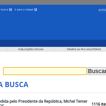
 a busca
3
Ir para o rodapé
4
ACESS
PUBLICAÇÕES OFICIAIS
ÓRGÃOS DA PR E MINISTÉRIOS
A BUSCA
edida pelo Presidente da República, Michel Temer,
1116
ite