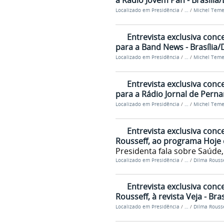
à Rádio Jovem Pan - Brasília
Localizado em
Presidência
/
…
/
Michel Teme
Entrevista exclusiva conc
para a Band News - Brasília/
Localizado em
Presidência
/
…
/
Michel Teme
Entrevista exclusiva conc
para a Rádio Jornal de Perna
Localizado em
Presidência
/
…
/
Michel Teme
Entrevista exclusiva conc
Rousseff, ao programa Hoje 
Presidenta fala sobre Saúde,
Localizado em
Presidência
/
…
/
Dilma Rousse
Entrevista exclusiva conc
Rousseff, à revista Veja - Bra
Localizado em
Presidência
/
…
/
Dilma Rousse