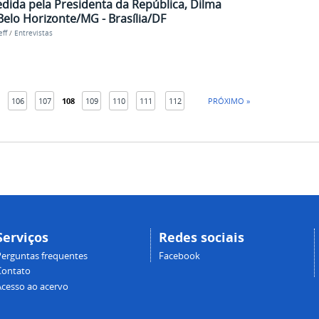
edida pela Presidenta da República, Dilma
e Belo Horizonte/MG - Brasília/DF
ff
/
Entrevistas
106
107
108
109
110
111
112
PRÓXIMO »
Serviços
Redes sociais
Perguntas frequentes
Facebook
Contato
Acesso ao acervo