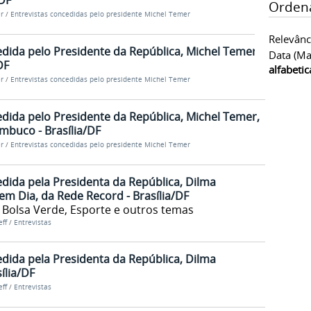
/DF
Orden
r
/
Entrevistas concedidas pelo presidente Michel Temer
Relevânc
edida pelo Presidente da República, Michel Temer,
Data (ma
DF
alfabeti
r
/
Entrevistas concedidas pelo presidente Michel Temer
edida pelo Presidente da República, Michel Temer,
mbuco - Brasília/DF
r
/
Entrevistas concedidas pelo presidente Michel Temer
edida pela Presidenta da República, Dilma
em Dia, da Rede Record - Brasília/DF
 Bolsa Verde, Esporte e outros temas
ff
/
Entrevistas
edida pela Presidenta da República, Dilma
sília/DF
ff
/
Entrevistas