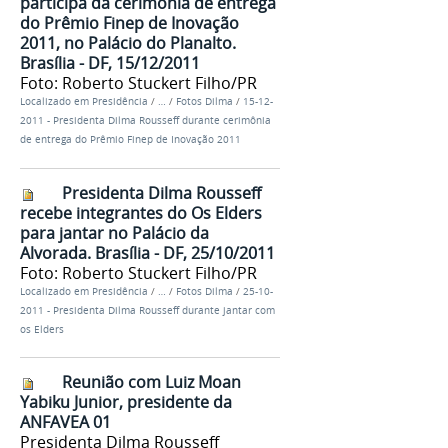
participa da cerimônia de entrega
do Prêmio Finep de Inovação
2011, no Palácio do Planalto.
Brasília - DF, 15/12/2011
Foto: Roberto Stuckert Filho/PR
Localizado em
Presidência
/
…
/
Fotos Dilma
/
15-12-
2011 - Presidenta Dilma Rousseff durante cerimônia
de entrega do Prêmio Finep de Inovação 2011
Presidenta Dilma Rousseff
recebe integrantes do Os Elders
para jantar no Palácio da
Alvorada. Brasília - DF, 25/10/2011
Foto: Roberto Stuckert Filho/PR
Localizado em
Presidência
/
…
/
Fotos Dilma
/
25-10-
2011 - Presidenta Dilma Rousseff durante jantar com
os Elders
Reunião com Luiz Moan
Yabiku Junior, presidente da
ANFAVEA 01
Presidenta Dilma Rousseff