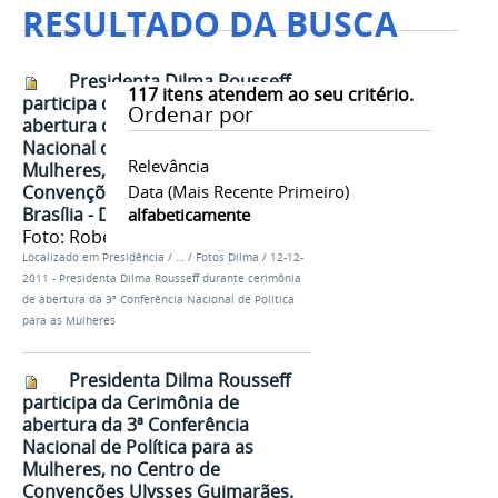
RESULTADO DA BUSCA
Presidenta Dilma Rousseff
117
itens atendem ao seu critério.
participa da Cerimônia de
Ordenar por
abertura da 3ª Conferência
Nacional de Política para as
Relevância
Mulheres, no Centro de
Convenções Ulysses Guimarães.
Data (mais Recente Primeiro)
Brasília - DF, 12/12/2011
alfabeticamente
Foto: Roberto Stuckert Filho/PR
Localizado em
Presidência
/
…
/
Fotos Dilma
/
12-12-
2011 - Presidenta Dilma Rousseff durante cerimônia
de abertura da 3ª Conferência Nacional de Política
para as Mulheres
Presidenta Dilma Rousseff
participa da Cerimônia de
abertura da 3ª Conferência
Nacional de Política para as
Mulheres, no Centro de
Convenções Ulysses Guimarães.