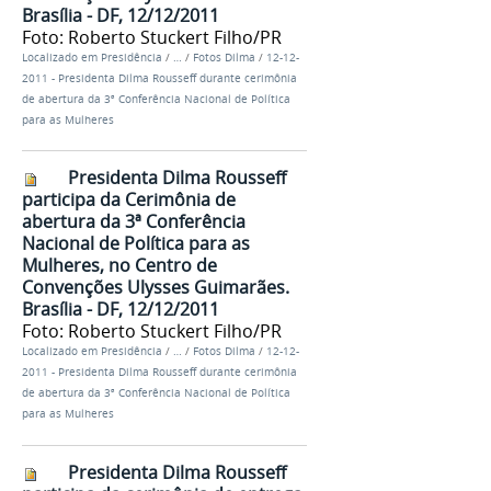
Brasília - DF, 12/12/2011
Foto: Roberto Stuckert Filho/PR
Localizado em
Presidência
/
…
/
Fotos Dilma
/
12-12-
2011 - Presidenta Dilma Rousseff durante cerimônia
de abertura da 3ª Conferência Nacional de Política
para as Mulheres
Presidenta Dilma Rousseff
participa da Cerimônia de
abertura da 3ª Conferência
Nacional de Política para as
Mulheres, no Centro de
Convenções Ulysses Guimarães.
Brasília - DF, 12/12/2011
Foto: Roberto Stuckert Filho/PR
Localizado em
Presidência
/
…
/
Fotos Dilma
/
12-12-
2011 - Presidenta Dilma Rousseff durante cerimônia
de abertura da 3ª Conferência Nacional de Política
para as Mulheres
Presidenta Dilma Rousseff