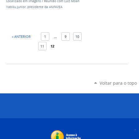
Localizado em
Imagens
/
Reunião com Luiz Moan
Yabiku Junior, presidente da ANFAVEA
« ANTERIOR
1
...
9
10
11
12
Voltar para o topo