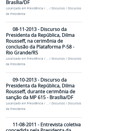
Brasília/DF
Localizado em
Presidência
/
…
/
Discursos
/
Discursos
da Presidenta
08-11-2013 - Discurso da
Presidenta da República, Dilma
Rousseff, na cerimônia de
conclusão da Plataforma P-58 -
Rio Grande/RS
Localizado em
Presidência
/
…
/
Discursos
/
Discursos
da Presidenta
09-10-2013 - Discurso da
Presidenta da República, Dilma
Rousseff, durante cerimônia de
sanção da MP 615 - Brasília/DF
Localizado em
Presidência
/
…
/
Discursos
/
Discursos
da Presidenta
11-08-2011 - Entrevista coletiva
concedida pela Presidenta da