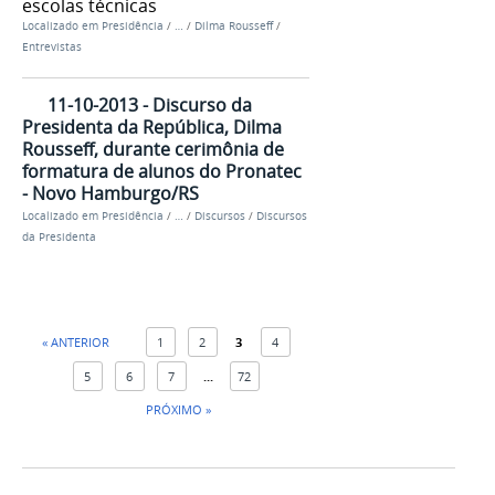
escolas técnicas
Localizado em
Presidência
/
…
/
Dilma Rousseff
/
Entrevistas
11-10-2013 - Discurso da
Presidenta da República, Dilma
Rousseff, durante cerimônia de
formatura de alunos do Pronatec
- Novo Hamburgo/RS
Localizado em
Presidência
/
…
/
Discursos
/
Discursos
da Presidenta
« ANTERIOR
1
2
3
4
5
6
7
...
72
PRÓXIMO »