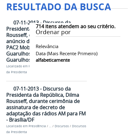
RESULTADO DA BUSCA
07-11-2013 - Discurso da
714
itens atendem ao seu critério.
Presidenta da República, Dilma
Ordenar por
Rousseff, durante cerimônia de
anúncio de investimentos do
Relevância
PAC2 Mobilidade Urbana para
Guarulhos e Osasco -
Data (mais Recente Primeiro)
Guarulhos/SP
alfabeticamente
Localizado em
Presidência
/
…
/
Discursos
/
Discursos
da Presidenta
07-11-2013 - Discurso da
Presidenta da República, Dilma
Rousseff, durante cerimônia de
assinatura de decreto de
adaptação das rádios AM para FM
- Brasília/DF
Localizado em
Presidência
/
…
/
Discursos
/
Discursos
da Presidenta