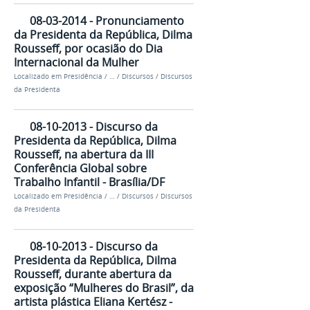
08-03-2014 - Pronunciamento
da Presidenta da República, Dilma
Rousseff, por ocasião do Dia
Internacional da Mulher
Localizado em
Presidência
/
…
/
Discursos
/
Discursos
da Presidenta
08-10-2013 - Discurso da
Presidenta da República, Dilma
Rousseff, na abertura da III
Conferência Global sobre
Trabalho Infantil - Brasília/DF
Localizado em
Presidência
/
…
/
Discursos
/
Discursos
da Presidenta
08-10-2013 - Discurso da
Presidenta da República, Dilma
Rousseff, durante abertura da
exposição “Mulheres do Brasil”, da
artista plástica Eliana Kertész -