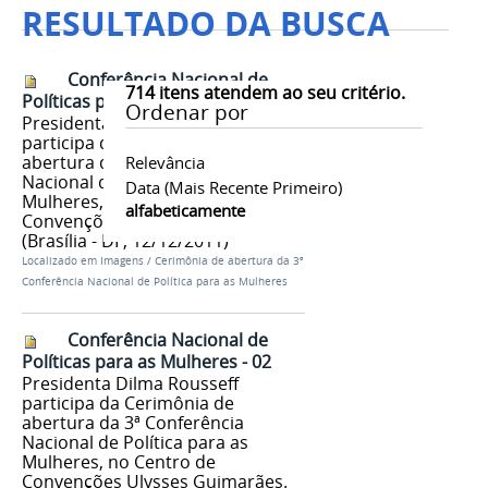
RESULTADO DA BUSCA
Conferência Nacional de
714
itens atendem ao seu critério.
Políticas para as Mulheres - 01
Ordenar por
Presidenta Dilma Rousseff
participa da Cerimônia de
abertura da 3ª Conferência
Relevância
Nacional de Política para as
Data (mais Recente Primeiro)
Mulheres, no Centro de
alfabeticamente
Convenções Ulysses Guimarães.
(Brasília - DF, 12/12/2011)
Localizado em
Imagens
/
Cerimônia de abertura da 3ª
Conferência Nacional de Política para as Mulheres
Conferência Nacional de
Políticas para as Mulheres - 02
Presidenta Dilma Rousseff
participa da Cerimônia de
abertura da 3ª Conferência
Nacional de Política para as
Mulheres, no Centro de
Convenções Ulysses Guimarães.