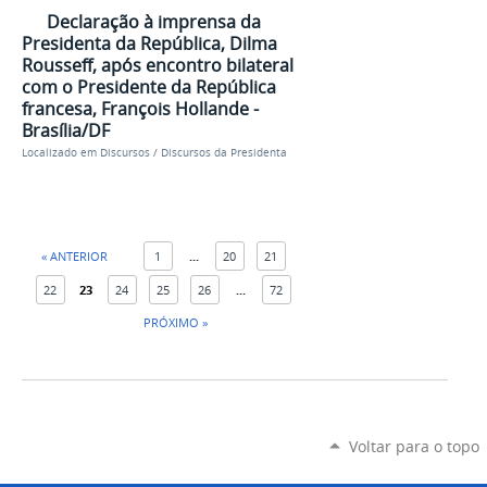
Declaração à imprensa da
Presidenta da República, Dilma
Rousseff, após encontro bilateral
com o Presidente da República
francesa, François Hollande -
Brasília/DF
Localizado em
Discursos
/
Discursos da Presidenta
« ANTERIOR
1
...
20
21
22
23
24
25
26
...
72
PRÓXIMO »
Voltar para o topo