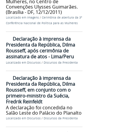
Mulheres, no Centro de
Convenções Ulysses Guimarães.
(Brasília - DF, 12/12/2011)
Localizado em
Imagens
/
Cerimônia de abertura da 3ª
Conferência Nacional de Política para as Mulheres
Declaração à imprensa da
Presidenta da República, Dilma
Rousseff, após cerimônia de
assinatura de atos - Lima/Peru
Localizado em
Discursos
/
Discursos da Presidenta
Declaração à imprensa da
Presidenta da República, Dilma
Rousseff, em conjunto com o
primeiro-ministro da Suécia,
Fredrik Reinfeldt
A declaração foi concedida no
Salão Leste do Palácio do Planalto
Localizado em
Discursos
/
Discursos da Presidenta