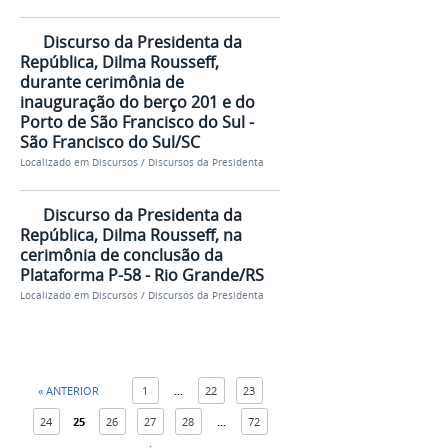
Discurso da Presidenta da
República, Dilma Rousseff,
durante cerimônia de
inauguração do berço 201 e do
Porto de São Francisco do Sul -
São Francisco do Sul/SC
Localizado em
Discursos
/
Discursos da Presidenta
Discurso da Presidenta da
República, Dilma Rousseff, na
cerimônia de conclusão da
Plataforma P-58 - Rio Grande/RS
Localizado em
Discursos
/
Discursos da Presidenta
« ANTERIOR
1
...
22
23
24
25
26
27
28
...
72