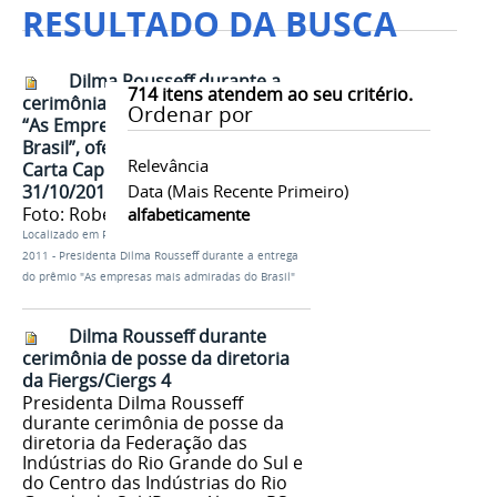
RESULTADO DA BUSCA
Dilma Rousseff durante a
714
itens atendem ao seu critério.
cerimônia de entrega do Prêmio
Ordenar por
“As Empresas Mais Admiradas do
Brasil”, oferecido pela revista
Relevância
Carta Capital. São Paulo - SP,
31/10/2011
Data (mais Recente Primeiro)
Foto: Roberto Stuckert Filho/PR
alfabeticamente
Localizado em
Presidência
/
…
/
Fotos Dilma
/
31-10-
2011 - Presidenta Dilma Rousseff durante a entrega
do prêmio "As empresas mais admiradas do Brasil"
Dilma Rousseff durante
cerimônia de posse da diretoria
da Fiergs/Ciergs 4
Presidenta Dilma Rousseff
durante cerimônia de posse da
diretoria da Federação das
Indústrias do Rio Grande do Sul e
do Centro das Indústrias do Rio