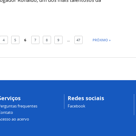
4
5
6
7
8
9
...
47
PRÓXIMO »
Serviços
Redes sociais
Perguntas frequentes
Facebook
Contato
Acesso ao acervo