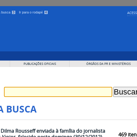
 a busca
3
Ir para o rodapé
4
ACESS
PUBLICAÇÕES OFICIAIS
ÓRGÃOS DA PR E MINISTÉRIOS
A BUSCA
ilma Rousseff enviada à família do jornalista
469
iten