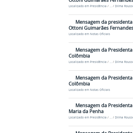
Ottoni Guimarães Fernandes 
Localizado em
Presidência
/
…
/
Dilma Rousse
Mensagem da presidenta D
Ottoni Guimarães Fernandes 
Localizado em
Notas Oficiais
Mensagem da Presidenta 
Colômbia
Localizado em
Presidência
/
…
/
Dilma Rousse
Mensagem da Presidenta 
Colômbia
Localizado em
Notas Oficiais
Mensagem da Presidenta D
Maria da Penha
Localizado em
Presidência
/
…
/
Dilma Rousse