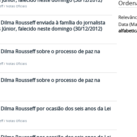
Júnior, falecido neste domingo (30/12/2012)
Orden
ff
/
Notas Oficiais
Relevânc
ilma Rousseff enviada à família do jornalista
Data (ma
Júnior, falecido neste domingo (30/12/2012)
alfabeti
Dilma Rousseff sobre o processo de paz na
ff
/
Notas Oficiais
Dilma Rousseff sobre o processo de paz na
ilma Rousseff por ocasião dos seis anos da Lei
ff
/
Notas Oficiais