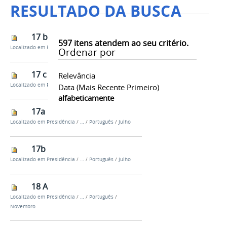
RESULTADO DA BUSCA
17 b
597
itens atendem ao seu critério.
Localizado em
Presidência
/
…
/
Português
/
Março
Ordenar por
17 c
Relevância
Localizado em
Presidência
/
…
/
Português
/
Março
Data (mais Recente Primeiro)
alfabeticamente
17a
Localizado em
Presidência
/
…
/
Português
/
Julho
17b
Localizado em
Presidência
/
…
/
Português
/
Julho
18 A
Localizado em
Presidência
/
…
/
Português
/
Novembro