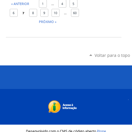
« ANTERIOR
1
...
4
5
6
7
8
9
10
...
60
PRÓXIMO »
Voltar para o topo
Desenvolvido com o CMS de código aberto
Plone