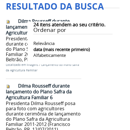
RESULTADO DA BUSCA
Dilma Rousseff durante
24
itens atendem ao seu critério.
lançamento do Plano Safra da
Ordenar por
Agricultura Familiar 7
Presidenta Dilma Rousseff
Relevância
durante cerimônia de lançamento
do Plano Safra da Agricultura
data (mais recente primeiro)
Familiar 2011-2012 (Francisco
Alfabeticamente
Beltrão, PR, 12/07/2011)
Localizado em
Imagens
/
Lançamento do Plano Safra
da Agricultura Familiar
Dilma Rousseff durante
lançamento do Plano Safra da
Agricultura Familiar 6
Presidenta Dilma Rousseff posa
para foto com agricultores
durante cerimônia de lançamento
do Plano Safra da Agricultura
Familiar 2011-2012 (Francisco
Beltrão, PR, 12/07/2011)