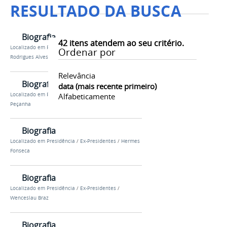
RESULTADO DA BUSCA
Biografia
42
itens atendem ao seu critério.
Localizado em
Presidência
/
Ex-Presidentes
/
Ordenar por
Rodrigues Alves
Relevância
Biografia
data (mais recente primeiro)
Localizado em
Presidência
/
Ex-Presidentes
/
Nilo
Alfabeticamente
Peçanha
Biografia
Localizado em
Presidência
/
Ex-Presidentes
/
Hermes
Fonseca
Biografia
Localizado em
Presidência
/
Ex-Presidentes
/
Wenceslau Braz
Biografia