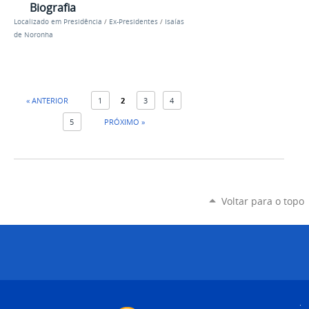
Biografia
Localizado em
Presidência
/
Ex-Presidentes
/
Isaías
de Noronha
« ANTERIOR
1
2
3
4
5
PRÓXIMO »
Voltar para o topo