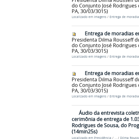
Presidenta Dilma Rousseff d
do Conjunto José Rodrigues 
PA, 30/03/3015)
Localizado em
Imagens
/
Entrega de moradi
Entrega de moradias e
Presidenta Dilma Rousseff d
do Conjunto José Rodrigues 
PA, 30/03/3015)
Localizado em
Imagens
/
Entrega de moradi
Entrega de moradias e
Presidenta Dilma Rousseff d
do Conjunto José Rodrigues 
PA, 30/03/3015)
Localizado em
Imagens
/
Entrega de moradi
Áudio da entrevista colet
cerimônia de entrega de 1.0
Rodrigues de Sousa, do Pro
(14min25s)
Localizado em
Presidência
/
…
/
Dilma Rousse