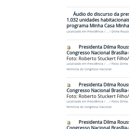
Áudio do discurso da pre
1.032 unidades habitacionai
programa Minha Casa Minha
Localizado em
Presidência
/
…
/
Dilma Rousse
Presidenta Dilma Rous
Congresso Nacional Brasília
Foto: Roberto Stuckert Filho
Localizado em
Presidência
/
…
/
Fotos Dilma
Feminina do Congresso Nacional
Presidenta Dilma Rous
Congresso Nacional Brasília
Foto: Roberto Stuckert Filho
Localizado em
Presidência
/
…
/
Fotos Dilma
Feminina do Congresso Nacional
Presidenta Dilma Rous
Congresso Nacional Brasília