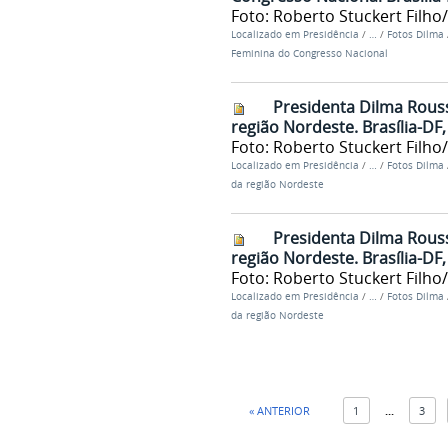
Foto: Roberto Stuckert Filho
Localizado em
Presidência
/
…
/
Fotos Dilma
Feminina do Congresso Nacional
Presidenta Dilma Rous
região Nordeste. Brasília-DF
Foto: Roberto Stuckert Filho
Localizado em
Presidência
/
…
/
Fotos Dilma
da região Nordeste
Presidenta Dilma Rous
região Nordeste. Brasília-DF
Foto: Roberto Stuckert Filho
Localizado em
Presidência
/
…
/
Fotos Dilma
da região Nordeste
« ANTERIOR
1
...
3