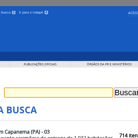
 a busca
3
Ir para o rodapé
4
ACESS
PUBLICAÇÕES OFICIAIS
ÓRGÃOS DA PR E MINISTÉRIOS
A BUSCA
m Capanema (PA) - 03
714
iten