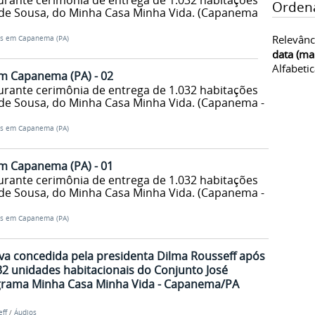
urante cerimônia de entrega de 1.032 habitações
Orden
de Sousa, do Minha Casa Minha Vida. (Capanema -
Relevânc
as em Capanema (PA)
data (ma
Alfabeti
m Capanema (PA) - 02
urante cerimônia de entrega de 1.032 habitações
de Sousa, do Minha Casa Minha Vida. (Capanema -
as em Capanema (PA)
m Capanema (PA) - 01
urante cerimônia de entrega de 1.032 habitações
de Sousa, do Minha Casa Minha Vida. (Capanema -
as em Capanema (PA)
iva concedida pela presidenta Dilma Rousseff após
32 unidades habitacionais do Conjunto José
grama Minha Casa Minha Vida - Capanema/PA
ff
/
Áudios