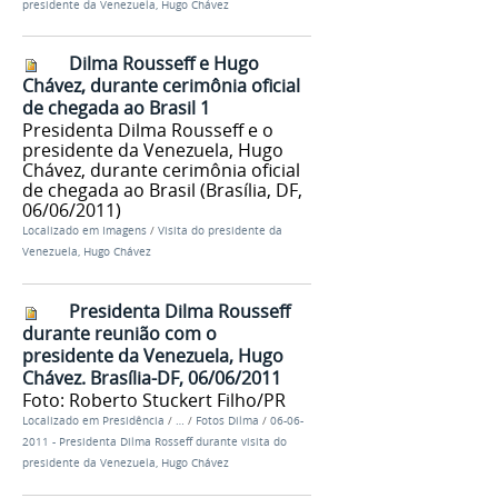
presidente da Venezuela, Hugo Chávez
Dilma Rousseff e Hugo
Chávez, durante cerimônia oficial
de chegada ao Brasil 1
Presidenta Dilma Rousseff e o
presidente da Venezuela, Hugo
Chávez, durante cerimônia oficial
de chegada ao Brasil (Brasília, DF,
06/06/2011)
Localizado em
Imagens
/
Visita do presidente da
Venezuela, Hugo Chávez
Presidenta Dilma Rousseff
durante reunião com o
presidente da Venezuela, Hugo
Chávez. Brasília-DF, 06/06/2011
Foto: Roberto Stuckert Filho/PR
Localizado em
Presidência
/
…
/
Fotos Dilma
/
06-06-
2011 - Presidenta Dilma Rosseff durante visita do
presidente da Venezuela, Hugo Chávez