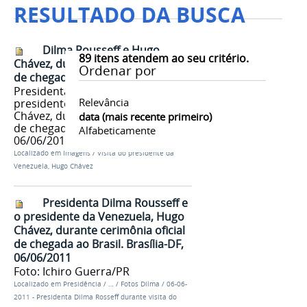
RESULTADO DA BUSCA
Dilma Rousseff e Hugo
89
itens atendem ao seu critério.
Chávez, durante cerimônia oficial
Ordenar por
de chegada ao Brasil 2
Presidenta Dilma Rousseff e o
Relevância
presidente da Venezuela, Hugo
Chávez, durante cerimônia oficial
data (mais recente primeiro)
de chegada ao Brasil (Brasília, DF,
Alfabeticamente
06/06/2011)
Localizado em
Imagens
/
Visita do presidente da
Venezuela, Hugo Chávez
Presidenta Dilma Rousseff e
o presidente da Venezuela, Hugo
Chávez, durante cerimônia oficial
de chegada ao Brasil. Brasília-DF,
06/06/2011
Foto: Ichiro Guerra/PR
Localizado em
Presidência
/
…
/
Fotos Dilma
/
06-06-
2011 - Presidenta Dilma Rosseff durante visita do