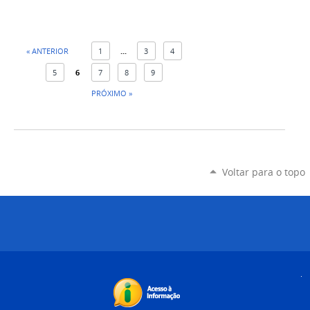
« ANTERIOR
1
...
3
4
5
6
7
8
9
PRÓXIMO »
Voltar para o topo