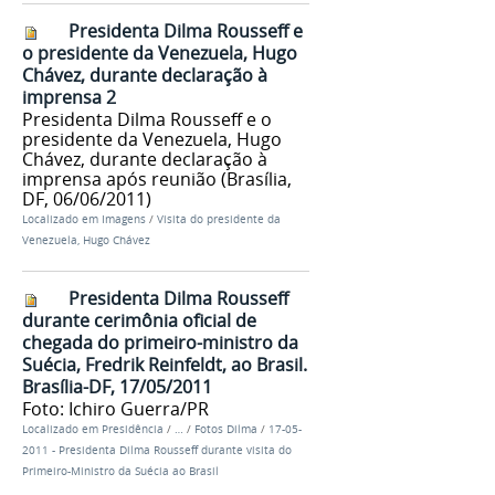
Presidenta Dilma Rousseff e
o presidente da Venezuela, Hugo
Chávez, durante declaração à
imprensa 2
Presidenta Dilma Rousseff e o
presidente da Venezuela, Hugo
Chávez, durante declaração à
imprensa após reunião (Brasília,
DF, 06/06/2011)
Localizado em
Imagens
/
Visita do presidente da
Venezuela, Hugo Chávez
Presidenta Dilma Rousseff
durante cerimônia oficial de
chegada do primeiro-ministro da
Suécia, Fredrik Reinfeldt, ao Brasil.
Brasília-DF, 17/05/2011
Foto: Ichiro Guerra/PR
Localizado em
Presidência
/
…
/
Fotos Dilma
/
17-05-
2011 - Presidenta Dilma Rousseff durante visita do
Primeiro-Ministro da Suécia ao Brasil