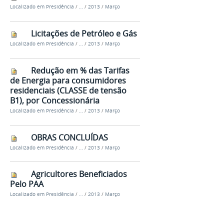
Localizado em
Presidência
/
…
/
2013
/
Março
Licitações de Petróleo e Gás
Localizado em
Presidência
/
…
/
2013
/
Março
Redução em % das Tarifas
de Energia para consumidores
residenciais (CLASSE de tensão
B1), por Concessionária
Localizado em
Presidência
/
…
/
2013
/
Março
OBRAS CONCLUÍDAS
Localizado em
Presidência
/
…
/
2013
/
Março
Agricultores Beneficiados
Pelo PAA
Localizado em
Presidência
/
…
/
2013
/
Março