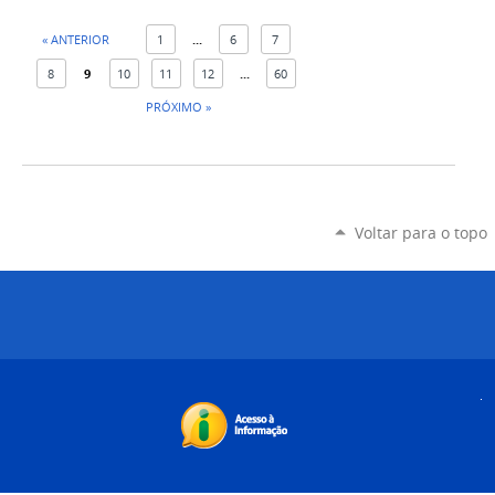
« ANTERIOR
1
...
6
7
8
9
10
11
12
...
60
PRÓXIMO »
Voltar para o topo