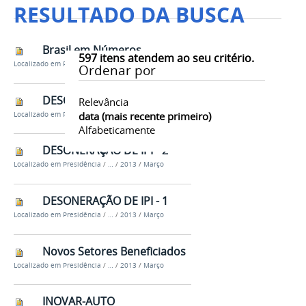
RESULTADO DA BUSCA
Brasil em Números
597
itens atendem ao seu critério.
Localizado em
Presidência
/
…
/
2013
/
Março
Ordenar por
DESONERAÇÃO DE IPI - 3
Relevância
data (mais recente primeiro)
Localizado em
Presidência
/
…
/
2013
/
Março
Alfabeticamente
DESONERAÇÃO DE IPI - 2
Localizado em
Presidência
/
…
/
2013
/
Março
DESONERAÇÃO DE IPI - 1
Localizado em
Presidência
/
…
/
2013
/
Março
Novos Setores Beneficiados
Localizado em
Presidência
/
…
/
2013
/
Março
INOVAR-AUTO