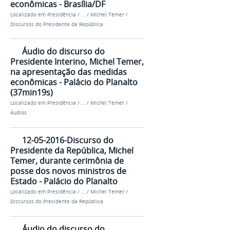
econômicas - Brasília/DF
Localizado em
Presidência
/
…
/
Michel Temer
/
Discursos do Presidente da República
Áudio do discurso do
Presidente Interino, Michel Temer,
na apresentação das medidas
econômicas - Palácio do Planalto
(37min19s)
Localizado em
Presidência
/
…
/
Michel Temer
/
Áudios
12-05-2016-Discurso do
Presidente da República, Michel
Temer, durante cerimônia de
posse dos novos ministros de
Estado - Palácio do Planalto
Localizado em
Presidência
/
…
/
Michel Temer
/
Discursos do Presidente da República
Áudio do discurso do