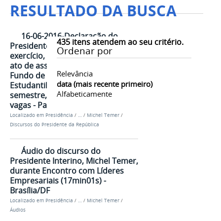
RESULTADO DA BUSCA
16-06-2016-Declaração do
435
itens atendem ao seu critério.
Presidente da República em
Ordenar por
exercício, Michel Temer, durante
ato de assinatura do edital do
Relevância
Fundo de Financiamento
data (mais recente primeiro)
Estudantil - FIES 2016, 2º
Alfabeticamente
semestre, para abertura de 70 mil
vagas - Palácio do Planalto/DF
Localizado em
Presidência
/
…
/
Michel Temer
/
Discursos do Presidente da República
Áudio do discurso do
Presidente Interino, Michel Temer,
durante Encontro com Líderes
Empresariais (17min01s) -
Brasília/DF
Localizado em
Presidência
/
…
/
Michel Temer
/
Áudios