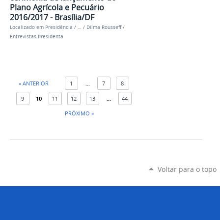
Plano Agrícola e Pecuário
2016/2017 - Brasília/DF
Localizado em
Presidência
/
…
/
Dilma Rousseff
/
Entrevistas Presidenta
« ANTERIOR
1
...
7
8
9
10
11
12
13
...
44
PRÓXIMO »
Voltar para o topo